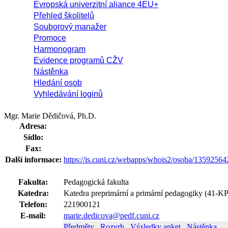
Evropská univerzitní aliance 4EU+
Přehled školitelů
Souborový manažer
Promoce
Harmonogram
Evidence programů CŽV
Nástěnka
Hledání osob
Vyhledávání loginů
Mgr. Marie Dědičová, Ph.D.
Adresa:
Sídlo:
Fax:
Další informace:
https://is.cuni.cz/webapps/whois2/osoba/1359256
Fakulta:
Pedagogická fakulta
Katedra:
Katedra preprimární a primární pedagogiky (41-K
Telefon:
221900121
E-mail:
marie.dedicova@pedf.cuni.cz
Předměty
Rozvrh
Výsledky anket
Nástěnka