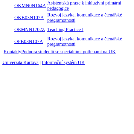
Asistentská praxe k inkluzivní primární
OKMN0N164A
pedagogice
Rozvoj jazyka, komunikace a čtenářské
OKB03N107A
pregramotnosti
OEMNN1702Z
Teaching Practice I
Rozvoj jazyka, komunikace a čtenářské
OPB03N107A
pregramotnosti
Kontakty
Podpora studentů se speciálními potřebami na UK
Univerzita Karlova
|
Informační systém UK