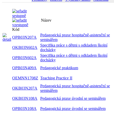
Název
Kód
Pedagogická praxe hospitačně-asistenční se
OPB03N207A
seminářem
Specifika práce s dětmi s odkladem školní
OKB03N602A
docházky
Specifika práce s dětmi s odkladem školní
OPB03N602A
docházky
OPB03N409A
Pedagogické praktikum
OEMNN1708Z
Teaching Practice II
Pedagogická praxe hospitačně-asistenční se
OKB03N207A
seminářem
OKB03N108A
Pedagogická praxe úvodní se seminářem
OPB03N108A
Pedagogická praxe úvodní se seminářem