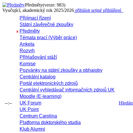
Předměty
(verze: 983)
Vyučující, akademický rok 2025/2026
přihlásit se
jiné přihlášení
Přijímací řízení
Státní závěrečné zkoušky
Předměty
x
Témata prací (Výběr práce)
Anketa
Rozvrh
Přihlašování stáží
Komise
Pozvánky na státní zkoušky a obhajoby
Centrální katalog
Portál elektronických zdrojů
Centrální vyhledávač informačních zdrojů UK
Moodle (E-learning)
--:--
UK Forum
Hledání 
UK Point
Centrum Carolina
Platforma doktorského studia
Klub Alumni