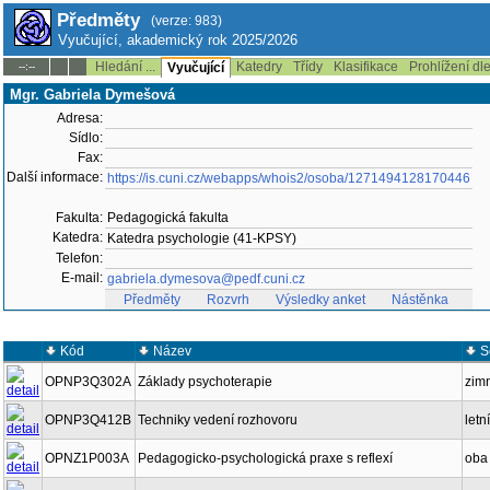
Předměty
(verze: 983)
Vyučující, akademický rok 2025/2026
Hledání ...
Katedry
Třídy
Klasifikace
Prohlížení dl
--:--
Vyučující
Mgr. Gabriela Dymešová
Adresa:
Sídlo:
Fax:
Další informace:
https://is.cuni.cz/webapps/whois2/osoba/1271494128170446
Fakulta:
Pedagogická fakulta
Katedra:
Katedra psychologie (41-KPSY)
Telefon:
E-mail:
gabriela.dymesova@pedf.cuni.cz
Předměty
Rozvrh
Výsledky anket
Nástěnka
Kód
Název
S
OPNP3Q302A
Základy psychoterapie
zim
OPNP3Q412B
Techniky vedení rozhovoru
letní
OPNZ1P003A
Pedagogicko-psychologická praxe s reflexí
oba