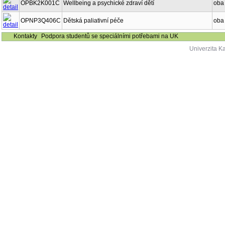
OPBK2K001C
Wellbeing a psychické zdraví dětí
oba
OPNP3Q406C
Dětská paliativní péče
oba
Kontakty
Podpora studentů se speciálními potřebami na UK
Univerzita K