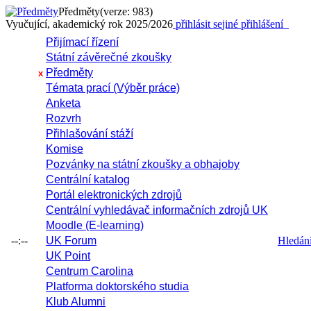
Předměty
(verze: 983)
Vyučující, akademický rok 2025/2026
přihlásit se
jiné přihlášení
Přijímací řízení
Státní závěrečné zkoušky
Předměty
x
Témata prací (Výběr práce)
Anketa
Rozvrh
Přihlašování stáží
Komise
Pozvánky na státní zkoušky a obhajoby
Centrální katalog
Portál elektronických zdrojů
Centrální vyhledávač informačních zdrojů UK
Moodle (E-learning)
--:--
UK Forum
Hledání 
UK Point
Centrum Carolina
Platforma doktorského studia
Klub Alumni