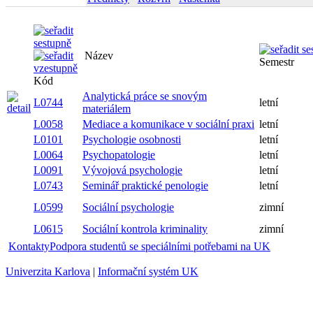
Název
Semestr
Kód
Analytická práce se snovým
L0744
letní
materiálem
L0058
Mediace a komunikace v sociální praxi
letní
L0101
Psychologie osobnosti
letní
L0064
Psychopatologie
letní
L0091
Vývojová psychologie
letní
L0743
Seminář praktické penologie
letní
L0599
Sociální psychologie
zimní
L0615
Sociální kontrola kriminality
zimní
Kontakty
Podpora studentů se speciálními potřebami na UK
Univerzita Karlova
|
Informační systém UK