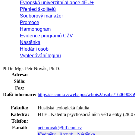
Evropská univerzitní aliance 4EU+
Přehled školitelů
Souborový manažer
Promoce
Harmonogram
Evidence programů CŽV
Nástěnka
Hledání osob
Vyhledávání loginů
PhDr. Mgr. Petr Novák, Ph.D.
Adresa:
Sídlo:
Fax:
Další informace:
https://is.cuni.cz/webapps/whois2/osoba/1606908
Fakulta:
Husitská teologická fakulta
Katedra:
HTF - Katedra psychosociálních věd a etiky (28-0
Telefon:
E-mail:
petr.novak@htf.cuni.cz
Předměty
Rozvrh
Nástěnka