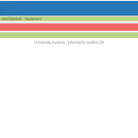
e oborů/plánů
Nastavení
Univerzita Karlova
|
Informační systém UK