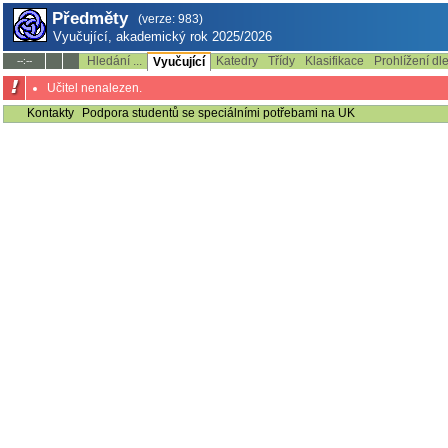
Předměty
(verze: 983)
Vyučující, akademický rok 2025/2026
Hledání ...
Katedry
Třídy
Klasifikace
Prohlížení dl
--:--
Vyučující
Učitel nenalezen.
Kontakty
Podpora studentů se speciálními potřebami na UK