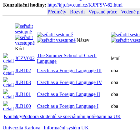
Konzultační hodiny:
http://kjp.fsv.cuni.cz/KJPFSV-62.html
Předměty
Rozvrh
Vypsané práce
Vedené p
Název
Kód
The Summer School of Czech
JCZV002
letní
Language
JLB102
Czech as a Foreign Language III
oba
JLB103
Czech as a Foreign Language IV
oba
JLB101
Czech as a Foreign Language II
oba
JLB100
Czech as a Foreign Language I
oba
Kontakty
Podpora studentů se speciálními potřebami na UK
Univerzita Karlova
|
Informační systém UK