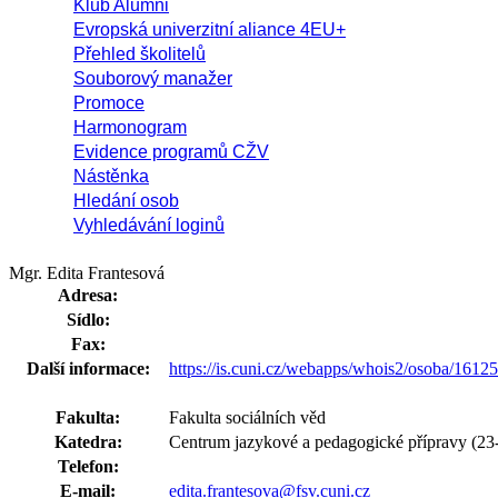
Klub Alumni
Evropská univerzitní aliance 4EU+
Přehled školitelů
Souborový manažer
Promoce
Harmonogram
Evidence programů CŽV
Nástěnka
Hledání osob
Vyhledávání loginů
Mgr. Edita Frantesová
Adresa:
Sídlo:
Fax:
Další informace:
https://is.cuni.cz/webapps/whois2/osoba/161
Fakulta:
Fakulta sociálních věd
Katedra:
Centrum jazykové a pedagogické přípravy (23
Telefon:
E-mail:
edita.frantesova@fsv.cuni.cz