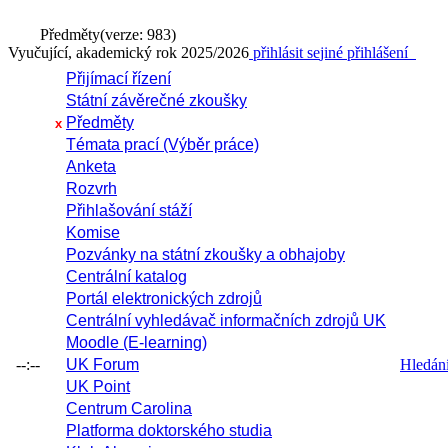
Předměty
(verze: 983)
Vyučující, akademický rok 2025/2026
přihlásit se
jiné přihlášení
Přijímací řízení
Státní závěrečné zkoušky
Předměty
x
Témata prací (Výběr práce)
Anketa
Rozvrh
Přihlašování stáží
Komise
Pozvánky na státní zkoušky a obhajoby
Centrální katalog
Portál elektronických zdrojů
Centrální vyhledávač informačních zdrojů UK
Moodle (E-learning)
--:--
UK Forum
Hledání 
UK Point
Centrum Carolina
Platforma doktorského studia