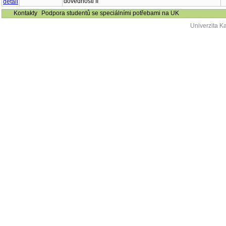
dovednosti II
Kontakty
Podpora studentů se speciálními potřebami na UK
Univerzita K