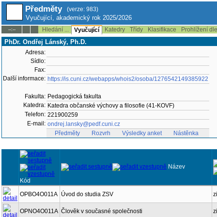
Předměty
(verze: 983)
Vyučující, akademický rok 2025/2026
Hledání ...
Katedry
Třídy
Klasifikace
Prohlížení dl
--:--
Vyučující
PhDr. Ondřej Lánský, Ph.D.
Adresa:
Sídlo:
Fax:
Další informace:
https://is.cuni.cz/webapps/whois2/osoba/1276542149385922
Fakulta:
Pedagogická fakulta
Katedra:
Katedra občanské výchovy a filosofie (41-KOVF)
Telefon:
221900259
E-mail:
ondrej.lansky@pedf.cuni.cz
Předměty
Rozvrh
Výsledky anket
Nástěnka
Název
Kód
OPBO4O011A
Úvod do studia ZSV
z
OPNO4O011A
Člověk v současné společnosti
z