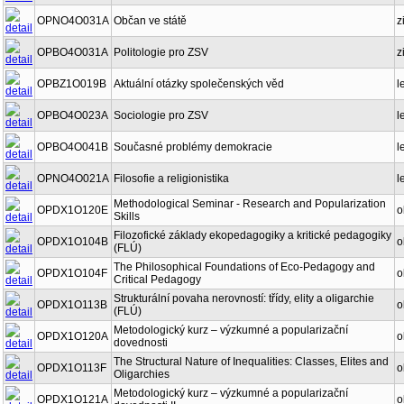
OPNO4O031A
Občan ve státě
z
OPBO4O031A
Politologie pro ZSV
z
OPBZ1O019B
Aktuální otázky společenských věd
l
OPBO4O023A
Sociologie pro ZSV
l
OPBO4O041B
Současné problémy demokracie
l
OPNO4O021A
Filosofie a religionistika
l
Methodological Seminar - Research and Popularization
OPDX1O120E
o
Skills
Filozofické základy ekopedagogiky a kritické pedagogiky
OPDX1O104B
o
(FLÚ)
The Philosophical Foundations of Eco-Pedagogy and
OPDX1O104F
o
Critical Pedagogy
Strukturální povaha nerovností: třídy, elity a oligarchie
OPDX1O113B
o
(FLÚ)
Metodologický kurz – výzkumné a popularizační
OPDX1O120A
o
dovednosti
The Structural Nature of Inequalities: Classes, Elites and
OPDX1O113F
o
Oligarchies
Metodologický kurz – výzkumné a popularizační
OPDX1O121A
o