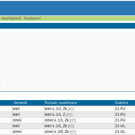
e oborů/plánů
Nastavení
Semestr
Rozsah, examinace
Katedra
letní
letní s.:1/1, Zk
21-FU
[HT]
letní
letní s.:1/1, Z
21-FU
[HT]
zimní
zimní s.:1/1, Zk
21-FU
[HT]
letní
letní s.:1/1, Zk
21-UL
[HT]
zimní
zimní s.:2/0, Zk
21-UL
[HT]