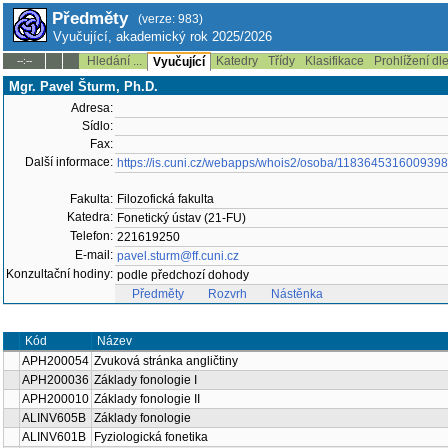
Předměty
(verze: 983)
Vyučující, akademický rok 2025/2026
Hledání ...
Katedry
Třídy
Klasifikace
Prohlížení dl
--:--
Vyučující
Mgr. Pavel Šturm, Ph.D.
Adresa:
Sídlo:
Fax:
Další informace:
https://is.cuni.cz/webapps/whois2/osoba/1183645316009398
Fakulta:
Filozofická fakulta
Katedra:
Fonetický ústav (21-FU)
Telefon:
221619250
E-mail:
pavel.sturm@ff.cuni.cz
Konzultační hodiny:
podle předchozí dohody
Předměty
Rozvrh
Nástěnka
Kód
Název
APH200054
Zvuková stránka angličtiny
APH200036
Základy fonologie I
APH200010
Základy fonologie II
ALINV605B
Základy fonologie
ALINV601B
Fyziologická fonetika