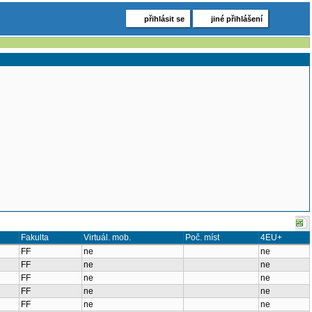
přihlásit se
jiné přihlášení
Fakulta
Virtuál. mob.
Poč. míst
4EU+
FF
ne
ne
FF
ne
ne
FF
ne
ne
FF
ne
ne
FF
ne
ne