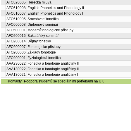
AFO520005
Herecká mluva
AFO510008
English Phonetics and Phonology II
AFO510007
English Phonetics and Phonology I
AFO510005
Srovnávací fonetika
AFO500008
Diplomový seminář
AFO500001
Moderní fonologické přístupy
AFO200016
Bakalářský seminář
AFO200014
Dějiny fonetiky
AFO200007
Fonologické přístupy
AFO200006
Základy fonologie
AFO200001
Fyziologická fonetika
AAA230022
Fonetika a fonologie angličtiny II
AAA130022
Fonetika a fonologie angličtiny II
AAA130021
Fonetika a fonologie angličtiny I
Kontakty
Podpora studentů se speciálními potřebami na UK