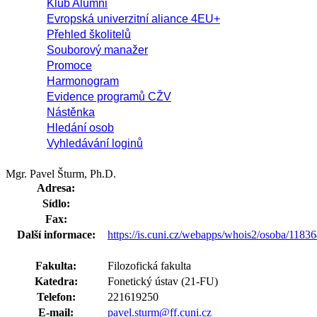
Klub Alumni
Evropská univerzitní aliance 4EU+
Přehled školitelů
Souborový manažer
Promoce
Harmonogram
Evidence programů CŽV
Nástěnka
Hledání osob
Vyhledávání loginů
Mgr. Pavel Šturm, Ph.D.
Adresa:
Sídlo:
Fax:
Další informace:
https://is.cuni.cz/webapps/whois2/osoba/118
Fakulta:
Filozofická fakulta
Katedra:
Fonetický ústav (21-FU)
Telefon:
221619250
E-mail:
pavel.sturm@ff.cuni.cz