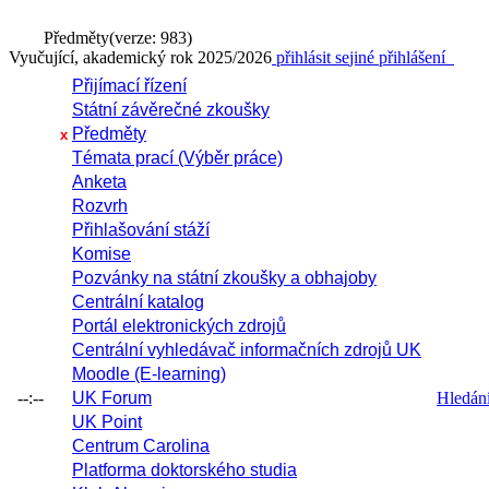
Předměty
(verze: 983)
Vyučující, akademický rok 2025/2026
přihlásit se
jiné přihlášení
Přijímací řízení
Státní závěrečné zkoušky
Předměty
x
Témata prací (Výběr práce)
Anketa
Rozvrh
Přihlašování stáží
Komise
Pozvánky na státní zkoušky a obhajoby
Centrální katalog
Portál elektronických zdrojů
Centrální vyhledávač informačních zdrojů UK
Moodle (E-learning)
--:--
UK Forum
Hledání 
UK Point
Centrum Carolina
Platforma doktorského studia