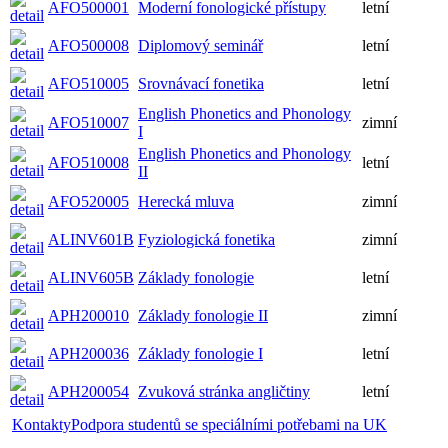
AFO500001
Moderní fonologické přístupy
letní
AFO500008
Diplomový seminář
letní
AFO510005
Srovnávací fonetika
letní
English Phonetics and Phonology
AFO510007
zimní
I
English Phonetics and Phonology
AFO510008
letní
II
AFO520005
Herecká mluva
zimní
ALINV601B
Fyziologická fonetika
zimní
ALINV605B
Základy fonologie
letní
APH200010
Základy fonologie II
zimní
APH200036
Základy fonologie I
letní
APH200054
Zvuková stránka angličtiny
letní
Kontakty
Podpora studentů se speciálními potřebami na UK