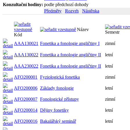
Konzultační hodiny:
podle předchozí dohody
Předměty
Rozvrh
Nástěnka
Název
Semestr
Kód
AAA130021
Fonetika a fonologie angličtiny I
zimní
AAA130022
Fonetika a fonologie angličtiny II
letní
AAA230022
Fonetika a fonologie angličtiny II
letní
AFO200001
Fyziologická fonetika
zimní
AFO200006
Základy fonologie
letní
AFO200007
Fonologické přístupy
zimní
AFO200014
Dějiny fonetiky
letní
AFO200016
Bakalářský seminář
letní