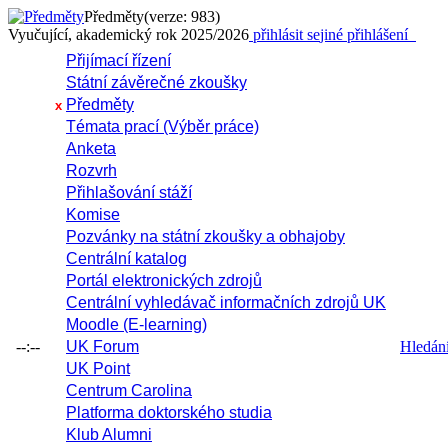
Předměty
(verze: 983)
Vyučující, akademický rok 2025/2026
přihlásit se
jiné přihlášení
Přijímací řízení
Státní závěrečné zkoušky
Předměty
x
Témata prací (Výběr práce)
Anketa
Rozvrh
Přihlašování stáží
Komise
Pozvánky na státní zkoušky a obhajoby
Centrální katalog
Portál elektronických zdrojů
Centrální vyhledávač informačních zdrojů UK
Moodle (E-learning)
--:--
UK Forum
Hledání 
UK Point
Centrum Carolina
Platforma doktorského studia
Klub Alumni