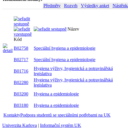
Předměty
Rozvrh
Výsledky anket
Nástěnk
Název
Kód
B02758
Speciální hygiena a epidemiologie
B02717
Speciální hygiena a epidemiologie
Hygiena výživy, hygienická a potravinářská
B01716
legislativa
Hygiena výživy, hygienická a potravinářská
B02280
legislativa
B03200
Hygiena a epidemiologie
B03180
Hygiena a epidemiologie
Kontakty
Podpora studentů se speciálními potřebami na UK
Univerzita Karlova
|
Informační systém UK