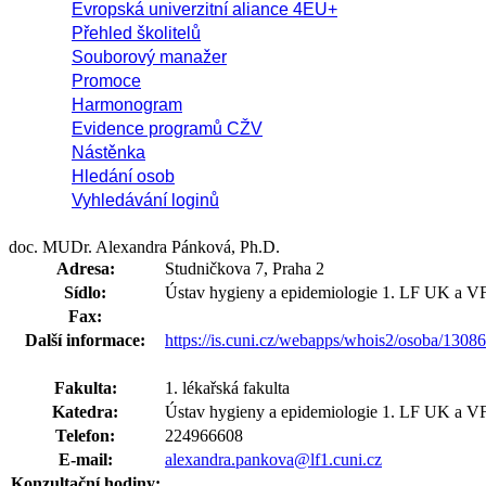
Evropská univerzitní aliance 4EU+
Přehled školitelů
Souborový manažer
Promoce
Harmonogram
Evidence programů CŽV
Nástěnka
Hledání osob
Vyhledávání loginů
doc. MUDr. Alexandra Pánková, Ph.D.
Adresa:
Studničkova 7, Praha 2
Sídlo:
Ústav hygieny a epidemiologie 1. LF UK a 
Fax:
Další informace:
https://is.cuni.cz/webapps/whois2/osoba/130
Fakulta:
1. lékařská fakulta
Katedra:
Ústav hygieny a epidemiologie 1. LF UK a V
Telefon:
224966608
E-mail:
alexandra.pankova@lf1.cuni.cz
Konzultační hodiny: