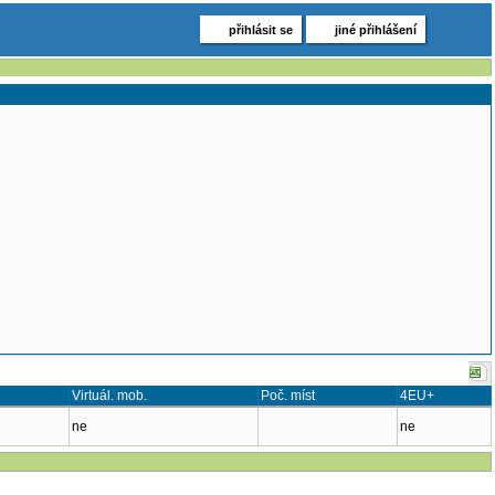
přihlásit se
jiné přihlášení
Virtuál. mob.
Poč. míst
4EU+
ne
ne