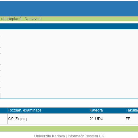
e oborů/plánů
Nastavení
7
Rozsah, examinace
Katedra
Fakulta
0/0, Zk
21-UDU
FF
[HT]
Univerzita Karlova
|
Informační systém UK