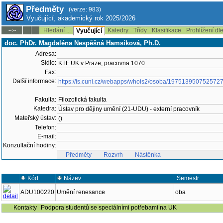
Předměty
(verze: 983)
Vyučující, akademický rok 2025/2026
Hledání ...
Katedry
Třídy
Klasifikace
Prohlížení dl
--:--
Vyučující
doc. PhDr. Magdaléna Nespěšná Hamsíková, Ph.D.
Adresa:
Sídlo:
KTF UK v Praze, pracovna 1070
Fax:
Další informace:
https://is.cuni.cz/webapps/whois2/osoba/197513950752572
Fakulta:
Filozofická fakulta
Katedra:
Ústav pro dějiny umění (21-UDU) - externí pracovník
Mateřský ústav:
()
Telefon:
E-mail:
Konzultační hodiny:
Předměty
Rozvrh
Nástěnka
Kód
Název
Semestr
ADU100220
Umění renesance
oba
Kontakty
Podpora studentů se speciálními potřebami na UK