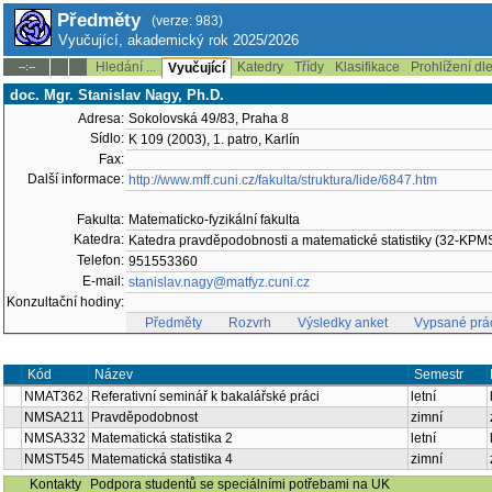
Předměty
(verze: 983)
Vyučující, akademický rok 2025/2026
Hledání ...
Katedry
Třídy
Klasifikace
Prohlížení dl
--:--
Vyučující
doc. Mgr. Stanislav Nagy, Ph.D.
Adresa:
Sokolovská 49/83, Praha 8
Sídlo:
K 109 (2003), 1. patro, Karlín
Fax:
Další informace:
http://www.mff.cuni.cz/fakulta/struktura/lide/6847.htm
Fakulta:
Matematicko-fyzikální fakulta
Katedra:
Katedra pravděpodobnosti a matematické statistiky (32-KPM
Telefon:
951553360
E-mail:
stanislav.nagy@matfyz.cuni.cz
Konzultační hodiny:
Předměty
Rozvrh
Výsledky anket
Vypsané prá
Kód
Název
Semestr
NMAT362
Referativní seminář k bakalářské práci
letní
NMSA211
Pravděpodobnost
zimní
NMSA332
Matematická statistika 2
letní
NMST545
Matematická statistika 4
zimní
Kontakty
Podpora studentů se speciálními potřebami na UK