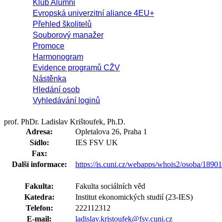
Klub Alumni
Evropská univerzitní aliance 4EU+
Přehled školitelů
Souborový manažer
Promoce
Harmonogram
Evidence programů CŽV
Nástěnka
Hledání osob
Vyhledávání loginů
prof. PhDr. Ladislav Krištoufek, Ph.D.
Adresa:
Opletalova 26, Praha 1
Sídlo:
IES FSV UK
Fax:
Další informace:
https://is.cuni.cz/webapps/whois2/osoba/189
Fakulta:
Fakulta sociálních věd
Katedra:
Institut ekonomických studií (23-IES)
Telefon:
222112312
E-mail:
ladislav.kristoufek@fsv.cuni.cz