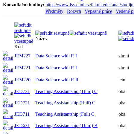
Konzultační hodiny:
https://www.fsv.cuni.cz/fakulta/dekanat/studijn
Předměty
Rozvrh
Vypsané práce
Vedené p
Název
Kód
JEM227
Data Science with R I
zimní
JEM221
Data Science with R I
zimní
JEM220
Data Science with R II
letní
JED731
Teaching Assistantship (Third) C
oba
JED721
Teaching Assistantship (Half) C
oba
JED711
Teaching Assistantship (Full) C
oba
JED631
Teaching Assistantship (Third) B
oba