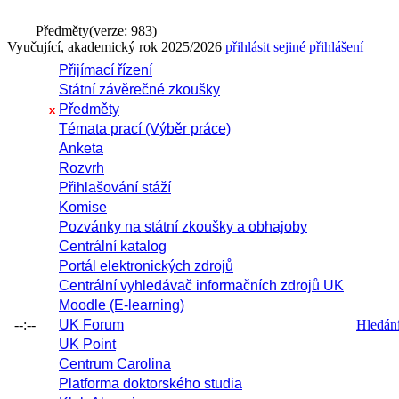
Předměty
(verze: 983)
Vyučující, akademický rok 2025/2026
přihlásit se
jiné přihlášení
Přijímací řízení
Státní závěrečné zkoušky
Předměty
x
Témata prací (Výběr práce)
Anketa
Rozvrh
Přihlašování stáží
Komise
Pozvánky na státní zkoušky a obhajoby
Centrální katalog
Portál elektronických zdrojů
Centrální vyhledávač informačních zdrojů UK
Moodle (E-learning)
--:--
UK Forum
Hledání 
UK Point
Centrum Carolina
Platforma doktorského studia