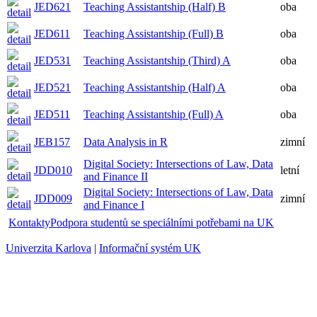
JED621
Teaching Assistantship (Half) B
oba
JED611
Teaching Assistantship (Full) B
oba
JED531
Teaching Assistantship (Third) A
oba
JED521
Teaching Assistantship (Half) A
oba
JED511
Teaching Assistantship (Full) A
oba
JEB157
Data Analysis in R
zimní
Digital Society: Intersections of Law, Data
JDD010
letní
and Finance II
Digital Society: Intersections of Law, Data
JDD009
zimní
and Finance I
Kontakty
Podpora studentů se speciálními potřebami na UK
Univerzita Karlova
|
Informační systém UK