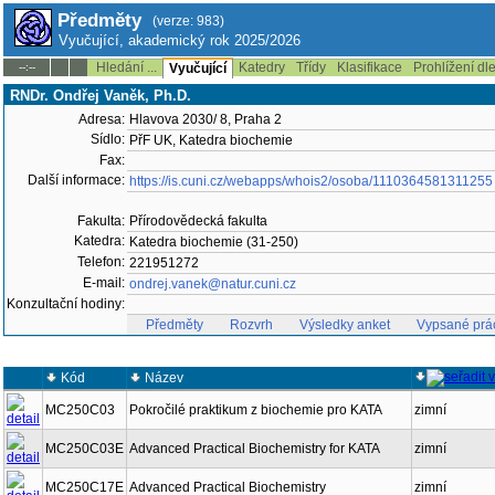
Předměty
(verze: 983)
Vyučující, akademický rok 2025/2026
Hledání ...
Katedry
Třídy
Klasifikace
Prohlížení dl
--:--
Vyučující
RNDr. Ondřej Vaněk, Ph.D.
Adresa:
Hlavova 2030/ 8, Praha 2
Sídlo:
PřF UK, Katedra biochemie
Fax:
Další informace:
https://is.cuni.cz/webapps/whois2/osoba/1110364581311255
Fakulta:
Přírodovědecká fakulta
Katedra:
Katedra biochemie (31-250)
Telefon:
221951272
E-mail:
ondrej.vanek@natur.cuni.cz
Konzultační hodiny:
Předměty
Rozvrh
Výsledky anket
Vypsané prá
Kód
Název
MC250C03
Pokročilé praktikum z biochemie pro KATA
zimní
MC250C03E
Advanced Practical Biochemistry for KATA
zimní
MC250C17E
Advanced Practical Biochemistry
zimní