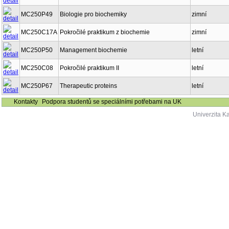
MC250P49
Biologie pro biochemiky
zimní
MC250C17A
Pokročilé praktikum z biochemie
zimní
MC250P50
Management biochemie
letní
MC250C08
Pokročilé praktikum II
letní
MC250P67
Therapeutic proteins
letní
Kontakty
Podpora studentů se speciálními potřebami na UK
Univerzita K