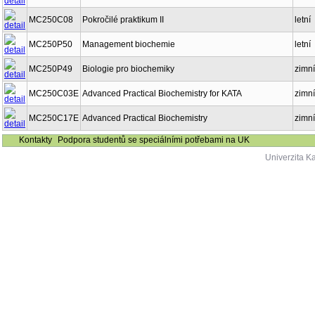
MC250C08
Pokročilé praktikum II
letní
MC250P50
Management biochemie
letní
MC250P49
Biologie pro biochemiky
zimní
MC250C03E
Advanced Practical Biochemistry for KATA
zimní
MC250C17E
Advanced Practical Biochemistry
zimní
Kontakty
Podpora studentů se speciálními potřebami na UK
Univerzita K