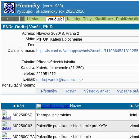
Předměty
(verze: 983)
Vyučující, akademický rok 2025/2026
Hledání ...
Katedry
Třídy
Klasifikace
Prohlížení dl
--:--
Vyučující
RNDr. Ondřej Vaněk, Ph.D.
Adresa:
Hlavova 2030/ 8, Praha 2
Sídlo:
PřF UK, Katedra biochemie
Fax:
Další informace:
https://is.cuni.cz/webapps/whois2/osoba/1110364581311255
Fakulta:
Přírodovědecká fakulta
Katedra:
Katedra biochemie (31-250)
Telefon:
221951272
E-mail:
ondrej.vanek@natur.cuni.cz
Konzultační hodiny:
Předměty
Rozvrh
Výsledky anket
Vypsané prá
Název
Kód
Se
MC250P67
Therapeutic proteins
letní
MC250C03
Pokročilé praktikum z biochemie pro KATA
zimní
MC250C17A
Pokročilé praktikum z biochemie
zimní