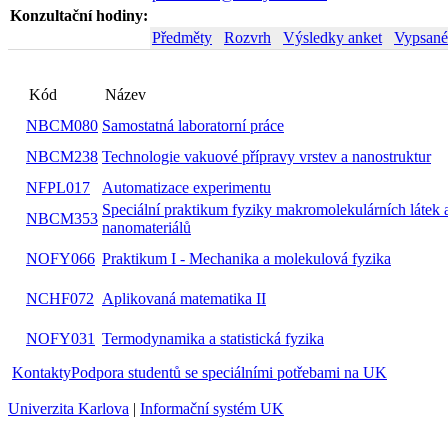
Konzultační hodiny:
Předměty
Rozvrh
Výsledky anket
Vypsané
Kód
Název
NBCM080
Samostatná laboratorní práce
NBCM238
Technologie vakuové přípravy vrstev a nanostruktur
NFPL017
Automatizace experimentu
Speciální praktikum fyziky makromolekulárních látek 
NBCM353
nanomateriálů
NOFY066
Praktikum I - Mechanika a molekulová fyzika
NCHF072
Aplikovaná matematika II
NOFY031
Termodynamika a statistická fyzika
Kontakty
Podpora studentů se speciálními potřebami na UK
Univerzita Karlova
|
Informační systém UK