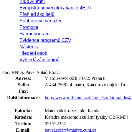
Klub Alumni
Evropská univerzitní aliance 4EU+
Přehled školitelů
Souborový manažer
Promoce
Harmonogram
Evidence programů CŽV
Nástěnka
Hledání osob
Vyhledávání loginů
doc. RNDr. Pavel Solař, Ph.D.
Adresa:
V Holešovičkách 747/2, Praha 8
Sídlo:
A 434 (508), 4. patro, Katedrový objekt Troja
Fax:
Další informace:
http://www.mff.cuni.cz/fakulta/struktura/lide/
Fakulta:
Matematicko-fyzikální fakulta
Katedra:
Katedra makromolekulární fyziky (32-KMF)
Telefon:
951552257
E-mail:
pavel.solar@matfyz.cuni.cz