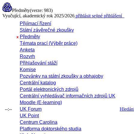
Předměty
(verze: 983)
Vyučující, akademický rok 2025/2026
přihlásit se
jiné přihlášení
Přijímací řízení
Státní závěrečné zkoušky
Předměty
x
Témata prací (Výběr práce)
Anketa
Rozvrh
Přihlašování stáží
Komise
Pozvánky na státní zkoušky a obhajoby
Centrální katalog
Portál elektronických zdrojů
Centrální vyhledávač informačních zdrojů UK
Moodle (E-learning)
--:--
UK Forum
Hledání 
UK Point
Centrum Carolina
Platforma doktorského studia