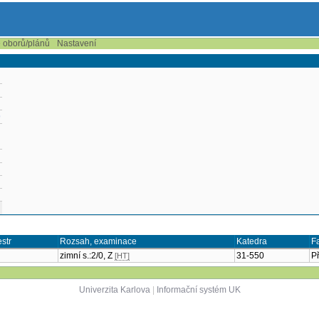
e oborů/plánů
Nastavení
9
str
Rozsah, examinace
Katedra
F
zimní s.:2/0, Z
31-550
P
[HT]
Univerzita Karlova
|
Informační systém UK