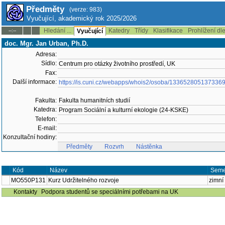
Předměty
(verze: 983)
Vyučující, akademický rok 2025/2026
Hledání ...
Katedry
Třídy
Klasifikace
Prohlížení dl
--:--
Vyučující
doc. Mgr. Jan Urban, Ph.D.
Adresa:
Sídlo:
Centrum pro otázky životního prostředí, UK
Fax:
Další informace:
https://is.cuni.cz/webapps/whois2/osoba/133652805137336
Fakulta:
Fakulta humanitních studií
Katedra:
Program Sociální a kulturní ekologie (24-KSKE)
Telefon:
E-mail:
Konzultační hodiny:
Předměty
Rozvrh
Nástěnka
Kód
Název
Seme
MO550P131
Kurz Udržitelného rozvoje
zimní
Kontakty
Podpora studentů se speciálními potřebami na UK