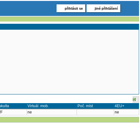
přihlásit se
jiné přihlášení
akulta
Virtuál. mob.
Poč. míst
4EU+
řF
ne
ne