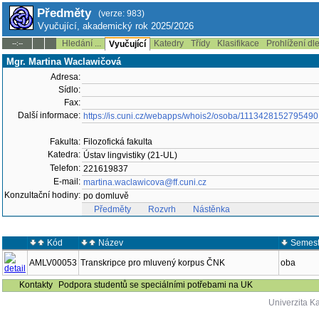
Předměty
(verze: 983)
Vyučující, akademický rok 2025/2026
Hledání ...
Katedry
Třídy
Klasifikace
Prohlížení dl
--:--
Vyučující
Mgr. Martina Waclawičová
Adresa:
Sídlo:
Fax:
Další informace:
https://is.cuni.cz/webapps/whois2/osoba/1113428152795490
Fakulta:
Filozofická fakulta
Katedra:
Ústav lingvistiky (21-UL)
Telefon:
221619837
E-mail:
martina.waclawicova@ff.cuni.cz
Konzultační hodiny:
po domluvě
Předměty
Rozvrh
Nástěnka
Kód
Název
Semest
AMLV00053
Transkripce pro mluvený korpus ČNK
oba
Kontakty
Podpora studentů se speciálními potřebami na UK
Univerzita K