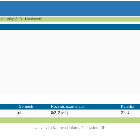
e oborů/plánů
Nastavení
Semestr
Rozsah, examinace
Katedra
oba
0/2, Z
21-UL
[HT]
Univerzita Karlova
|
Informační systém UK