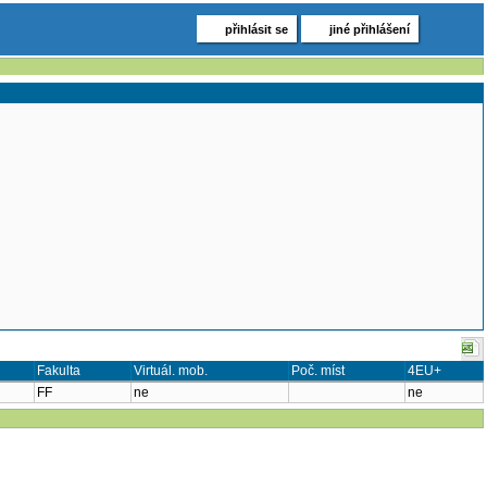
přihlásit se
jiné přihlášení
Fakulta
Virtuál. mob.
Poč. míst
4EU+
FF
ne
ne