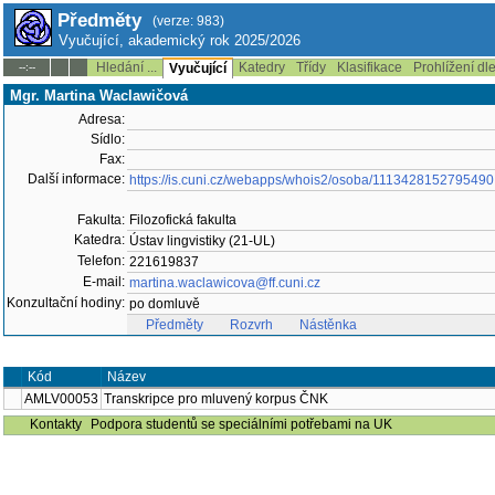
Předměty
(verze: 983)
Vyučující, akademický rok 2025/2026
Hledání ...
Katedry
Třídy
Klasifikace
Prohlížení dl
--:--
Vyučující
Mgr. Martina Waclawičová
Adresa:
Sídlo:
Fax:
Další informace:
https://is.cuni.cz/webapps/whois2/osoba/1113428152795490
Fakulta:
Filozofická fakulta
Katedra:
Ústav lingvistiky (21-UL)
Telefon:
221619837
E-mail:
martina.waclawicova@ff.cuni.cz
Konzultační hodiny:
po domluvě
Předměty
Rozvrh
Nástěnka
Kód
Název
AMLV00053
Transkripce pro mluvený korpus ČNK
Kontakty
Podpora studentů se speciálními potřebami na UK