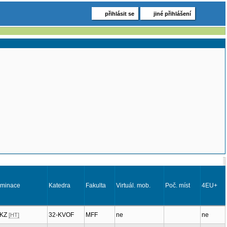
přihlásit se
jiné přihlášení
aminace
Katedra
Fakulta
Virtuál. mob.
Poč. míst
4EU+
, KZ
32-KVOF
MFF
ne
ne
[HT]