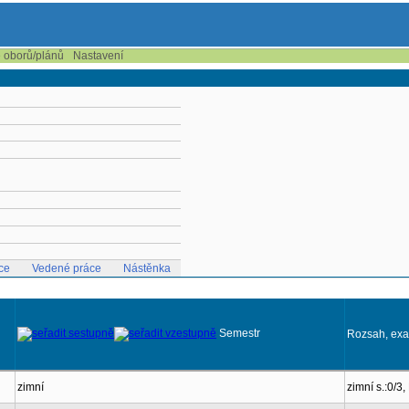
e oborů/plánů
Nastavení
ce
Vedené práce
Nástěnka
Semestr
Rozsah, ex
zimní
zimní s.:0/3