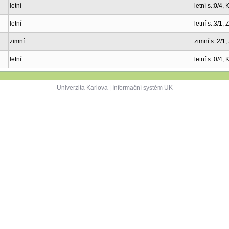
letní
letní s.:0/4,
letní
letní s.:3/1,
zimní
zimní s.:2/1
letní
letní s.:0/4,
Univerzita Karlova
|
Informační systém UK