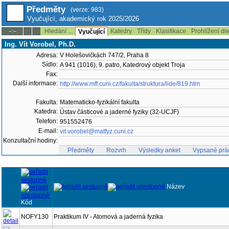
Předměty
(verze: 983)
Vyučující, akademický rok 2025/2026
Hledání ...
Katedry
Třídy
Klasifikace
Prohlížení dl
--:--
Vyučující
Ing. Vít Vorobel, Ph.D.
Adresa:
V Holešovičkách 747/2, Praha 8
Sídlo:
A 941 (1016), 9. patro, Katedrový objekt Troja
Fax:
Další informace:
http://www.mff.cuni.cz/fakulta/struktura/lide/819.htm
Fakulta:
Matematicko-fyzikální fakulta
Katedra:
Ústav částicové a jaderné fyziky (32-UCJF)
Telefon:
951552476
E-mail:
vit.vorobel@matfyz.cuni.cz
Konzultační hodiny:
Předměty
Rozvrh
Výsledky anket
Vypsané prá
Název
Kód
NOFY130
Praktikum IV - Atomová a jaderná fyzika