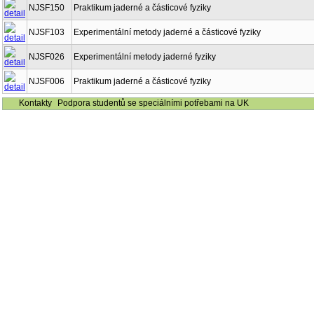
NJSF150
Praktikum jaderné a částicové fyziky
NJSF103
Experimentální metody jaderné a částicové fyziky
NJSF026
Experimentální metody jaderné fyziky
NJSF006
Praktikum jaderné a částicové fyziky
Kontakty
Podpora studentů se speciálními potřebami na UK