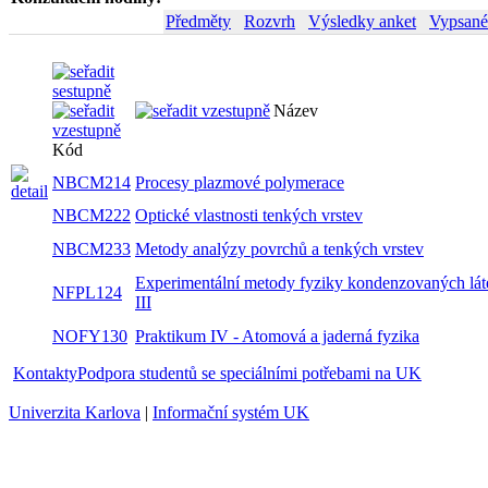
Předměty
Rozvrh
Výsledky anket
Vypsané
Název
Sem
Kód
NBCM214
Procesy plazmové polymerace
zim
NBCM222
Optické vlastnosti tenkých vrstev
zim
NBCM233
Metody analýzy povrchů a tenkých vrstev
zim
Experimentální metody fyziky
NFPL124
zim
kondenzovaných látek III
NOFY130
Praktikum IV - Atomová a jaderná fyzika
zim
Kontakty
Podpora studentů se speciálními potřebami na UK
Univerzita Karlova
|
Informační systém UK