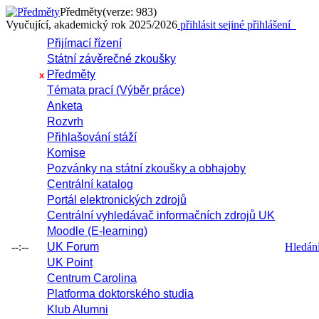
Předměty
(verze: 983)
Vyučující, akademický rok 2025/2026
přihlásit se
jiné přihlášení
Přijímací řízení
Státní závěrečné zkoušky
Předměty
x
Témata prací (Výběr práce)
Anketa
Rozvrh
Přihlašování stáží
Komise
Pozvánky na státní zkoušky a obhajoby
Centrální katalog
Portál elektronických zdrojů
Centrální vyhledávač informačních zdrojů UK
Moodle (E-learning)
--:--
UK Forum
Hledání 
UK Point
Centrum Carolina
Platforma doktorského studia
Klub Alumni