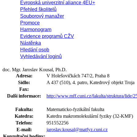
Evropská univerzitní aliance 4EU+
Přehled školitelů
Souborový manažer
Promoce
Harmonogram
Evidence programů CŽV
Nástěnka
Hledání osob
Vyhledávání loginů
doc. Mgr. Jaroslav Kousal, Ph.D.
Adresa:
V Holešovičkách 747/2, Praha 8
Sídlo:
A 437 (510), 4. patro, Katedrový objekt Troja
Fax:
Další informace:
http://www.mff.cuni.cz/fakulta/struktura/lide/
Fakulta:
Matematicko-fyzikální fakulta
Katedra:
Katedra makromolekulární fyziky (32-KMF)
Telefon:
951552256
E-mail:
jaroslav.kousal@matfyz.cuni.cz
Konzultační hodiny: