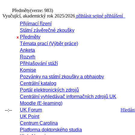
Předměty
(verze: 983)
Vyučující, akademický rok 2025/2026
přihlásit se
jiné přihlášení
Přijímací řízení
Státní závěrečné zkoušky
Předměty
x
Témata prací (Výběr práce)
Anketa
Rozvrh
Přihlašování stáží
Komise
Pozvánky na státní zkoušky a obhajoby
Centrální katalog
Portál elektronických zdrojů
Centrální vyhledávač informačních zdrojů UK
Moodle (E-learning)
--:--
UK Forum
Hledání 
UK Point
Centrum Carolina
Platforma doktorského studia