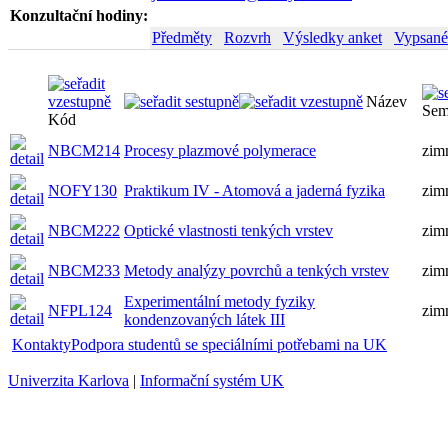
Konzultační hodiny:
Předměty
Rozvrh
Výsledky anket
Vypsané
Název
Sem
Kód
NBCM214
Procesy plazmové polymerace
zim
NOFY130
Praktikum IV - Atomová a jaderná fyzika
zim
NBCM222
Optické vlastnosti tenkých vrstev
zim
NBCM233
Metody analýzy povrchů a tenkých vrstev
zim
Experimentální metody fyziky
NFPL124
zim
kondenzovaných látek III
Kontakty
Podpora studentů se speciálními potřebami na UK
Univerzita Karlova
|
Informační systém UK