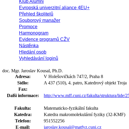
Klub Alumni
Evropská univerzitní aliance 4EU+
Přehled školitelů
Souborový manažer
Promoce
Harmonogram
Evidence programů CŽV
Nástěnka
Hledání osob
Vyhledávání loginů
doc. Mgr. Jaroslav Kousal, Ph.D.
Adresa:
V Holešovičkách 747/2, Praha 8
Sídlo:
A 437 (510), 4. patro, Katedrový objekt Troja
Fax:
Další informace:
http://www.mff.cuni.cz/fakulta/struktura/lide/
Fakulta:
Matematicko-fyzikální fakulta
Katedra:
Katedra makromolekulární fyziky (32-KMF)
Telefon:
951552256
E-mail:
jaroslav.kousal@matfyz.cuni.cz