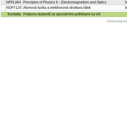
NFPL064
Principles of Physics II – Electromagnetism and Optics
l
NOFY125
Atomová fyzika a elektronová struktura látek
l
Kontakty
Podpora studentů se speciálními potřebami na UK
Univerzita K