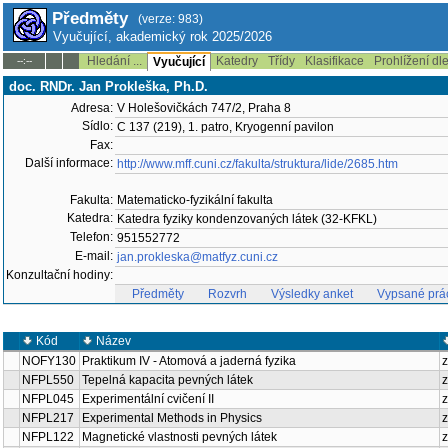
Předměty
(verze: 983)
Vyučující, akademický rok 2025/2026
Hledání ...
Katedry
Třídy
Klasifikace
Prohlížení dl
--:--
Vyučující
doc. RNDr. Jan Prokleška, Ph.D.
Adresa:
V Holešovičkách 747/2, Praha 8
Sídlo:
C 137 (219), 1. patro, Kryogenní pavilon
Fax:
Další informace:
http://www.mff.cuni.cz/fakulta/struktura/lide/2685.htm
Fakulta:
Matematicko-fyzikální fakulta
Katedra:
Katedra fyziky kondenzovaných látek (32-KFKL)
Telefon:
951552772
E-mail:
jan.prokleska@matfyz.cuni.cz
Konzultační hodiny:
Předměty
Rozvrh
Výsledky anket
Vypsané prá
Kód
Název
NOFY130
Praktikum IV - Atomová a jaderná fyzika
z
NFPL550
Tepelná kapacita pevných látek
z
NFPL045
Experimentální cvičení II
z
NFPL217
Experimental Methods in Physics
z
NFPL122
Magnetické vlastnosti pevných látek
z