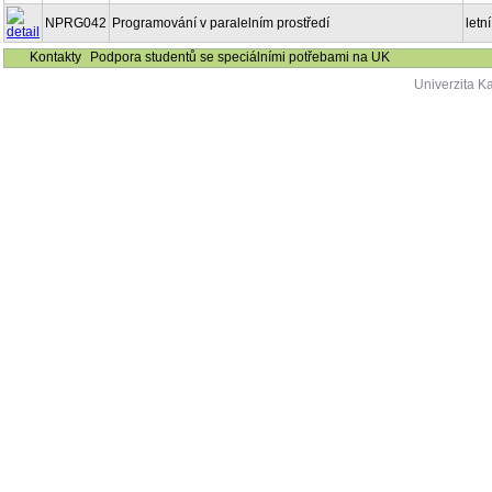
NPRG042
Programování v paralelním prostředí
letní
Kontakty
Podpora studentů se speciálními potřebami na UK
Univerzita K