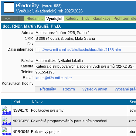
Předměty
(verze: 983)
Vyučující, akademický rok 2025/2026
Hledání ...
Katedry
Třídy
Klasifikace
Prohlížení dl
--:--
Vyučující
doc. RNDr. Martin Kruliš, Ph.D.
Adresa:
Malostranské nám. 2/25, Praha 1
Sídlo:
S 309 (4.05.2), 3. patro, Malá Strana
Fax:
Další informace:
http://www.mff.cuni.cz/fakulta/struktura/lide/4188.htm
Fakulta:
Matematicko-fyzikální fakulta
Katedra:
Katedra distribuovaných a spolehlivých systémů (32-KDSS)
Telefon:
951554193
E-mail:
krulis@d3s.mff.cuni.cz
Konzultační hodiny:
Předměty
Rozvrh
Výsledky anket
Vypsané prá
Kód
Název
Sem
NSWI170
Počítačové systémy
letní
NPRG058
Pokročilé programování v paralelním prostředí
zimn
NPRG045
Ročníkový projekt
oba