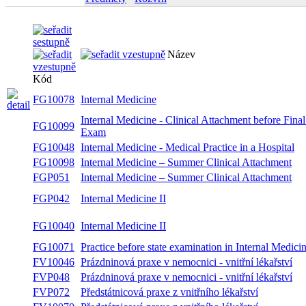
Název
Kód
FG10078
Internal Medicine
Internal Medicine - Clinical Attachment before Final
FG10099
Exam
FG10048
Internal Medicine - Medical Practice in a Hospital
FG10098
Internal Medicine – Summer Clinical Attachment
FGP051
Internal Medicine – Summer Clinical Attachment
FGP042
Internal Medicine II
FG10040
Internal Medicine II
FG10071
Practice before state examination in Internal Medici
FV10046
Prázdninová praxe v nemocnici - vnitřní lékařství
FVP048
Prázdninová praxe v nemocnici - vnitřní lékařství
FVP072
Předstátnicová praxe z vnitřního lékařství