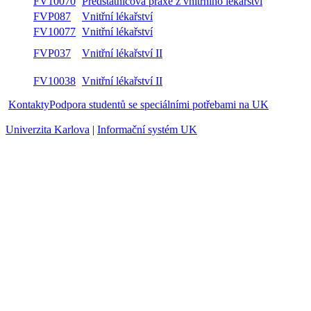
FV10070
Předstátnicová praxe z vnitřního lékařství
FVP087
Vnitřní lékařství
FV10077
Vnitřní lékařství
FVP037
Vnitřní lékařství II
FV10038
Vnitřní lékařství II
Kontakty
Podpora studentů se speciálními potřebami na UK
Univerzita Karlova
|
Informační systém UK