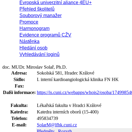
Evropská univerzitní aliance 4EU+
Přehled školitelů
Souborový manažer
Promoce
Harmonogram
Evidence programů CŽV
Nástěnka
Hledání osob
Vyhledávání loginů
doc. MUDr. Miroslav Solař, Ph.D.
Adresa:
Sokolská 581, Hradec Králové
Sídlo:
I. interní kardioangiologická klinika FN HK
Fax:
Další informace:
https://is.cuni.cz/webapps/whois2/osoba/1749985
Fakulta:
Lékařská fakulta v Hradci Králové
Katedra:
Katedra interních oborů (15-400)
Telefon:
495834739
E-mail:
SolarM@lfhk.cuni.cz
Předměty
Rozvrh