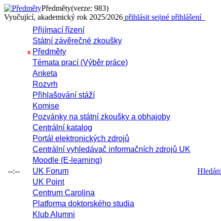
Předměty
(verze: 983)
Vyučující, akademický rok 2025/2026
přihlásit se
jiné přihlášení
Přijímací řízení
Státní závěrečné zkoušky
Předměty
x
Témata prací (Výběr práce)
Anketa
Rozvrh
Přihlašování stáží
Komise
Pozvánky na státní zkoušky a obhajoby
Centrální katalog
Portál elektronických zdrojů
Centrální vyhledávač informačních zdrojů UK
Moodle (E-learning)
--:--
UK Forum
Hledání 
UK Point
Centrum Carolina
Platforma doktorského studia
Klub Alumni