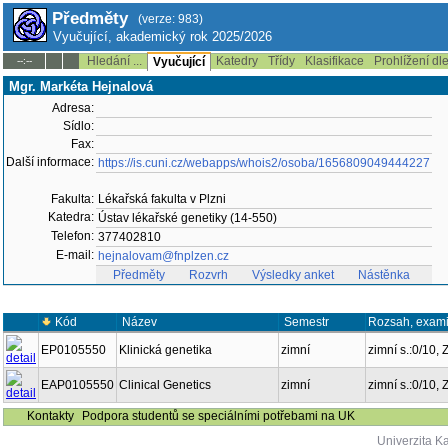
Předměty
(verze: 983)
Vyučující, akademický rok 2025/2026
Hledání ...
Katedry
Třídy
Klasifikace
Prohlížení dl
--:--
Vyučující
Mgr. Markéta Hejnalová
Adresa:
Sídlo:
Fax:
Další informace:
https://is.cuni.cz/webapps/whois2/osoba/1656809049444227
Fakulta:
Lékařská fakulta v Plzni
Katedra:
Ústav lékařské genetiky (14-550)
Telefon:
377402810
E-mail:
hejnalovam@fnplzen.cz
Předměty
Rozvrh
Výsledky anket
Nástěnka
Kód
Název
Semestr
Rozsah, exam
EP0105550
Klinická genetika
zimní
zimní s.:0/10, 
EAP0105550
Clinical Genetics
zimní
zimní s.:0/10, 
Kontakty
Podpora studentů se speciálními potřebami na UK
Univerzita K