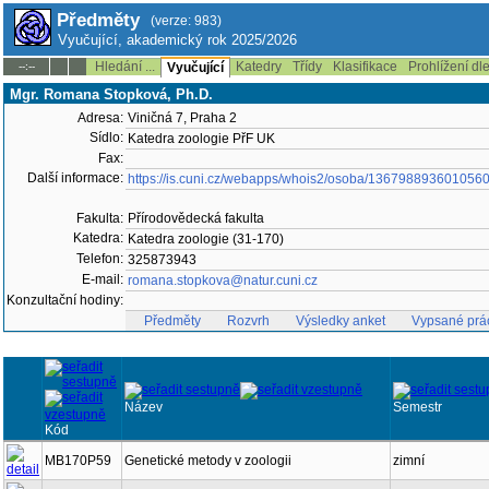
Předměty
(verze: 983)
Vyučující, akademický rok 2025/2026
Hledání ...
Katedry
Třídy
Klasifikace
Prohlížení dl
--:--
Vyučující
Mgr. Romana Stopková, Ph.D.
Adresa:
Viničná 7, Praha 2
Sídlo:
Katedra zoologie PřF UK
Fax:
Další informace:
https://is.cuni.cz/webapps/whois2/osoba/136798893601056
Fakulta:
Přírodovědecká fakulta
Katedra:
Katedra zoologie (31-170)
Telefon:
325873943
E-mail:
romana.stopkova@natur.cuni.cz
Konzultační hodiny:
Předměty
Rozvrh
Výsledky anket
Vypsané prá
Název
Semestr
Kód
MB170P59
Genetické metody v zoologii
zimní