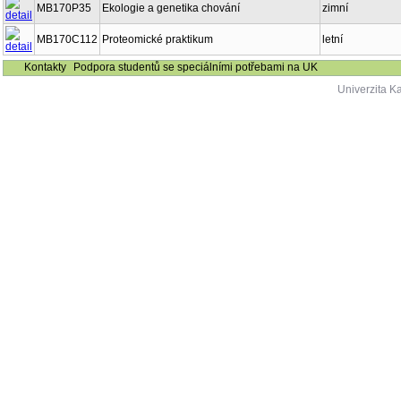
MB170P35
Ekologie a genetika chování
zimní
MB170C112
Proteomické praktikum
letní
Kontakty
Podpora studentů se speciálními potřebami na UK
Univerzita K