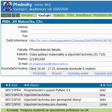
Předměty
(verze: 983)
Vyučující, akademický rok 2025/2026
Hledání ...
Katedry
Třídy
Klasifikace
Prohlížení dl
--:--
Vyučující
RNDr. Jiří Makovička, CSc.
Adresa:
Sídlo:
Fax:
Další informace:
https://is.cuni.cz/webapps/whois2/osoba/184633584919079
Fakulta:
Přírodovědecká fakulta
Katedra:
Ústav aplikací matematiky a výpočetní techniky (31-710)
Telefon:
221951580
E-mail:
jiri.makovicka@natur.cuni.cz
Konzultační hodiny:
Úterý 16:30 - 17:15, konkreta domluvte E-mailem
Předměty
Rozvrh
Výsledky anket
Vypsané prá
Kód
Název
Sem
MS710P64
Programování v jazyce Python 3.X
letní
MS710P07A
Výpočetní technika
oba
MS710P18
Výpočetní technika (pro geologické obory)
letní
MS710P63
Výpočetní technika pro chemiky
zimní
Kontakty
Podpora studentů se speciálními potřebami na UK