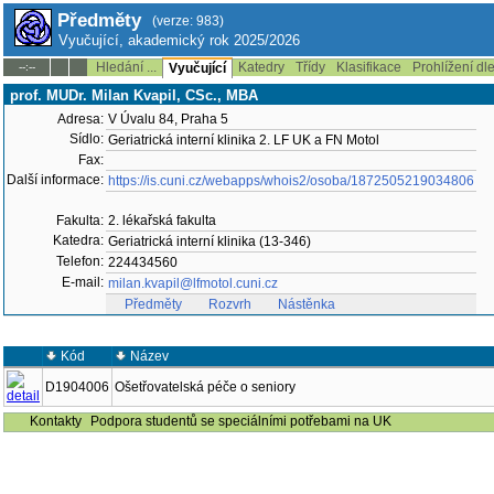
Předměty
(verze: 983)
Vyučující, akademický rok 2025/2026
Hledání ...
Katedry
Třídy
Klasifikace
Prohlížení dl
--:--
Vyučující
prof. MUDr. Milan Kvapil, CSc., MBA
Adresa:
V Úvalu 84, Praha 5
Sídlo:
Geriatrická interní klinika 2. LF UK a FN Motol
Fax:
Další informace:
https://is.cuni.cz/webapps/whois2/osoba/1872505219034806
Fakulta:
2. lékařská fakulta
Katedra:
Geriatrická interní klinika (13-346)
Telefon:
224434560
E-mail:
milan.kvapil@lfmotol.cuni.cz
Předměty
Rozvrh
Nástěnka
Kód
Název
D1904006
Ošetřovatelská péče o seniory
Kontakty
Podpora studentů se speciálními potřebami na UK