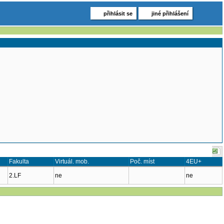
přihlásit se
jiné přihlášení
Fakulta
Virtuál. mob.
Poč. míst
4EU+
2.LF
ne
ne