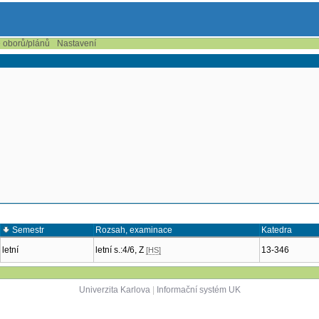
e oborů/plánů
Nastavení
Semestr
Rozsah, examinace
Katedra
letní
letní s.:4/6, Z
13-346
[HS]
Univerzita Karlova
|
Informační systém UK