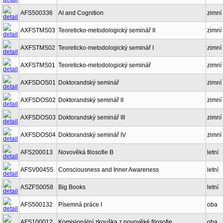
AFS500336
AI and Cognition
zimní
AXFSTMS03
Teoreticko-metodologický seminář II
zimní
AXFSTMS02
Teoreticko-metodologický seminář I
zimní
AXFSTMS01
Teoreticko-metodologický seminář
zimní
AXFSDOS01
Doktorandský seminář
zimní
AXFSDOS02
Doktorandský seminář II
zimní
AXFSDOS03
Doktorandský seminář III
zimní
AXFSDOS04
Doktorandský seminář IV
zimní
AFS200013
Novověká filosofie B
letní
AFSV00455
Consciousness and Inner Awareness
letní
ASZFS0058
Big Books
letní
AFS500132
Písemná práce I
oba
AFS100012
Komisionální zkouška z novověké filosofie
oba