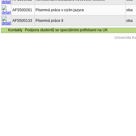
AFS500261
Písemná práce v cizím jazyce
oba
AFS500133
Písemná práce II
oba
Kontakty
Podpora studentů se speciálními potřebami na UK
Univerzita K