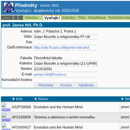
Předměty
(verze: 983)
Vyučující, akademický rok 2025/2026
Hledání ...
Katedry
Třídy
Klasifikace
Prohlížení dl
--:--
Vyučující
prof. James Hill, Ph.D.
Adresa:
nám. J. Palacha 2, Praha 1
Sídlo:
Ústav filozofie a religionistiky FF UK
Fax:
Další informace:
http://ufar.ff.cuni.cz/8/james-hill-phd
Fakulta:
Filozofická fakulta
Katedra:
Ústav filosofie a religionistiky (21-UFAR)
Telefon:
221619391
E-mail:
james.hill@ff.cuni.cz
Konzultační hodiny:
Předměty
Rozvrh
Nástěnka
Kód
Název
Se
ASZFS0068
Evolution and the Human Mind
zimní
AFS100809
Teismus a ateismus v raném novověku
zimní
AFSV00427
Evolution and the Human Mind
zimní