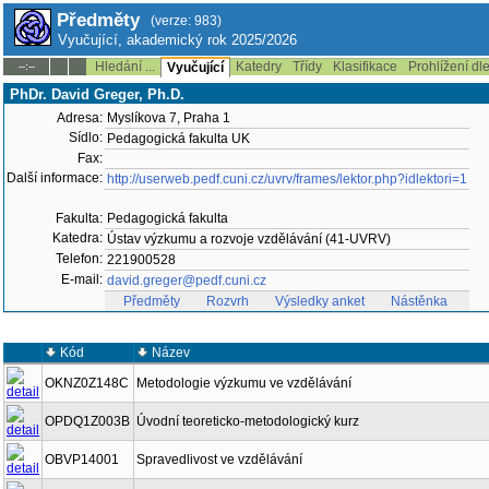
Předměty
(verze: 983)
Vyučující, akademický rok 2025/2026
Hledání ...
Katedry
Třídy
Klasifikace
Prohlížení dl
--:--
Vyučující
PhDr. David Greger, Ph.D.
Adresa:
Myslíkova 7, Praha 1
Sídlo:
Pedagogická fakulta UK
Fax:
Další informace:
http://userweb.pedf.cuni.cz/uvrv/frames/lektor.php?idlektori=1
Fakulta:
Pedagogická fakulta
Katedra:
Ústav výzkumu a rozvoje vzdělávání (41-UVRV)
Telefon:
221900528
E-mail:
david.greger@pedf.cuni.cz
Předměty
Rozvrh
Výsledky anket
Nástěnka
Kód
Název
OKNZ0Z148C
Metodologie výzkumu ve vzdělávání
OPDQ1Z003B
Úvodní teoreticko-metodologický kurz
OBVP14001
Spravedlivost ve vzdělávání