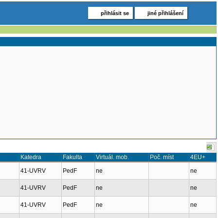
přihlásit se
jiné přihlášení
Katedra
Fakulta
Virtuál. mob.
Poč. míst
4EU+
41-UVRV
PedF
ne
ne
41-UVRV
PedF
ne
ne
41-UVRV
PedF
ne
ne