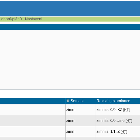
e oborů/plánů
Nastavení
Semestr
Rozsah, examinace
zimní
zimní s.:0/0, KZ
[HT]
zimní
zimní s.:0/0, Jiné
[HT]
zimní
zimní s.:1/1, Z
[HT]