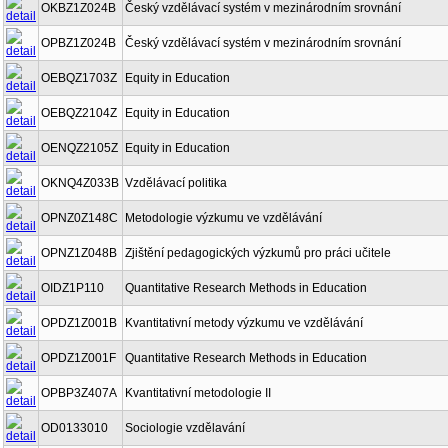
OKBZ1Z024B
Český vzdělávací systém v mezinárodním srovnání
OPBZ1Z024B
Český vzdělávací systém v mezinárodním srovnání
OEBQZ1703Z
Equity in Education
OEBQZ2104Z
Equity in Education
OENQZ2105Z
Equity in Education
OKNQ4Z033B
Vzdělávací politika
OPNZ0Z148C
Metodologie výzkumu ve vzdělávání
OPNZ1Z048B
Zjištění pedagogických výzkumů pro práci učitele
OIDZ1P110
Quantitative Research Methods in Education
OPDZ1Z001B
Kvantitativní metody výzkumu ve vzdělávání
OPDZ1Z001F
Quantitative Research Methods in Education
OPBP3Z407A
Kvantitativní metodologie II
OD0133010
Sociologie vzdělavání