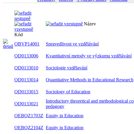
Název
Kód
OBVP14001
Spravedlivost ve vzdělávání
OD0133006
Kvantitativní metody ve výzkumu vzdělávání
OD0133010
Sociologie vzdělavání
OD0133014
Quantitative Methods in Educational Research
OD0133015
Sociology of Education
Introductory theoretical and methodological co
OD0133021
pedagogy
OEBQZ1703Z
Equity in Education
OEBQZ2104Z
Equity in Education