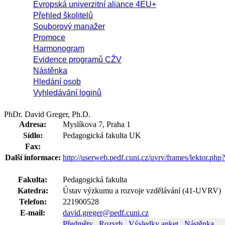
Evropská univerzitní aliance 4EU+
Přehled školitelů
Souborový manažer
Promoce
Harmonogram
Evidence programů CŽV
Nástěnka
Hledání osob
Vyhledávání loginů
PhDr. David Greger, Ph.D.
Adresa:
Myslíkova 7, Praha 1
Sídlo:
Pedagogická fakulta UK
Fax:
Další informace:
http://userweb.pedf.cuni.cz/uvrv/frames/lektor.php?
Fakulta:
Pedagogická fakulta
Katedra:
Ústav výzkumu a rozvoje vzdělávání (41-UVRV)
Telefon:
221900528
E-mail:
david.greger@pedf.cuni.cz
Předměty
Rozvrh
Výsledky anket
Nástěnka