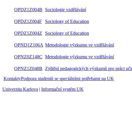
OPDZ1Z004B
Sociologie vzdělávání
OPDZ1Z004F
Sociology of Education
OPDZ1Z004Z
Sociology of Education
OPND1Z106A
Metodologie výzkumu ve vzdělávání
OPNZ0Z148C
Metodologie výzkumu ve vzdělávání
OPNZ1Z048B
Zjištění pedagogických výzkumů pro práci uči
Kontakty
Podpora studentů se speciálními potřebami na UK
Univerzita Karlova
|
Informační systém UK