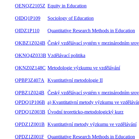
OENQZ2105Z
Equity in Education
OIDQ1P109
Sociology of Education
OIDZ1P110
Quantitative Research Methods in Education
OKBZ1Z024B
Český vzdělávací systém v mezinárodním srov
OKNQ4Z033B
Vzdělávací politika
OKNZ0Z148C
Metodologie výzkumu ve vzdělávání
OPBP3Z407A
Kvantitativní metodologie II
OPBZ1Z024B
Český vzdělávací systém v mezinárodním srov
OPDQ1P106B
a) Kvantitativní metody výzkumu ve vzdělává
OPDQ1Z003B
Úvodní teoreticko-metodologický kurz
OPDZ1Z001B
Kvantitativní metody výzkumu ve vzdělávání
OPDZ1Z001F
Quantitative Research Methods in Education