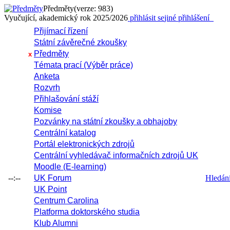
Předměty
(verze: 983)
Vyučující, akademický rok 2025/2026
přihlásit se
jiné přihlášení
Přijímací řízení
Státní závěrečné zkoušky
Předměty
x
Témata prací (Výběr práce)
Anketa
Rozvrh
Přihlašování stáží
Komise
Pozvánky na státní zkoušky a obhajoby
Centrální katalog
Portál elektronických zdrojů
Centrální vyhledávač informačních zdrojů UK
Moodle (E-learning)
--:--
UK Forum
Hledání 
UK Point
Centrum Carolina
Platforma doktorského studia
Klub Alumni