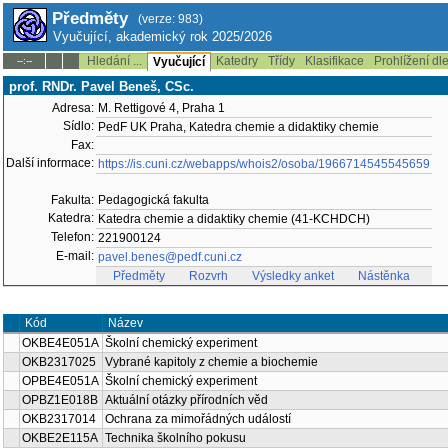
Předměty
(verze: 983)
Vyučující, akademický rok 2025/2026
Hledání ...
Katedry
Třídy
Klasifikace
Prohlížení dl
--:--
Vyučující
prof. RNDr. Pavel Beneš, CSc.
Adresa:
M. Rettigové 4, Praha 1
Sídlo:
PedF UK Praha, Katedra chemie a didaktiky chemie
Fax:
Další informace:
https://is.cuni.cz/webapps/whois2/osoba/1966714545545659
Fakulta:
Pedagogická fakulta
Katedra:
Katedra chemie a didaktiky chemie (41-KCHDCH)
Telefon:
221900124
E-mail:
pavel.benes@pedf.cuni.cz
Předměty
Rozvrh
Výsledky anket
Nástěnka
Kód
Název
OKBE4E051A
Školní chemický experiment
OKB2317025
Vybrané kapitoly z chemie a biochemie
OPBE4E051A
Školní chemický experiment
OPBZ1E018B
Aktuální otázky přírodních věd
OKB2317014
Ochrana za mimořádných událostí
OKBE2E115A
Technika školního pokusu