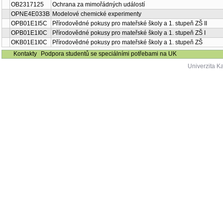
OB2317125
Ochrana za mimořádných událostí
OPNE4E033B
Modelové chemické experimenty
OPB01E1I5C
Přírodovědné pokusy pro mateřské školy a 1. stupeň ZŠ II
OPB01E1I0C
Přírodovědné pokusy pro mateřské školy a 1. stupeň ZŠ I
OKB01E1I0C
Přírodovědné pokusy pro mateřské školy a 1. stupeň ZŠ
Kontakty
Podpora studentů se speciálními potřebami na UK
Univerzita K