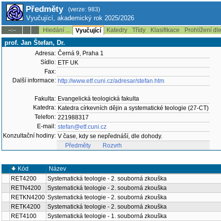
Předměty
(verze: 983)
Vyučující, akademický rok 2025/2026
Hledání ...
Katedry
Třídy
Klasifikace
Prohlížení dl
--:--
Vyučující
prof. Jan Štefan, Dr.
Adresa:
Černá 9, Praha 1
Sídlo:
ETF UK
Fax:
Další informace:
http://www.etf.cuni.cz/adresar/stefan.htm
Fakulta:
Evangelická teologická fakulta
Katedra:
Katedra církevních dějin a systematické teologie (27-CT)
Telefon:
221988317
E-mail:
stefan@etf.cuni.cz
Konzultační hodiny:
V čase, kdy se nepřednáší, dle dohody.
Předměty
Rozvrh
Kód
Název
RET4200
Systematická teologie - 2. souborná zkouška
RETN4200
Systematická teologie - 2. souborná zkouška
RETKN4200
Systematická teologie - 2. souborná zkouška
RETK4200
Systematická teologie - 2. souborná zkouška
RET4100
Systematická teologie - 1. souborná zkouška