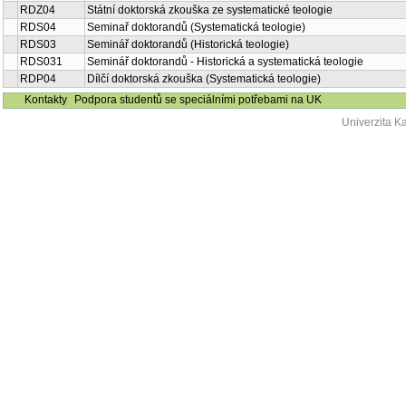
RDZ04
Státní doktorská zkouška ze systematické teologie
RDS04
Seminař doktorandů (Systematická teologie)
RDS03
Seminář doktorandů (Historická teologie)
RDS031
Seminář doktorandů - Historická a systematická teologie
RDP04
Dílčí doktorská zkouška (Systematická teologie)
Kontakty
Podpora studentů se speciálními potřebami na UK
Univerzita K