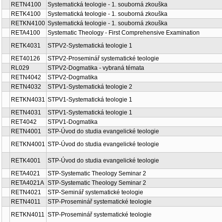
RETN4100
Systematická teologie - 1. souborná zkouška
RETK4100
Systematická teologie - 1. souborná zkouška
RETKN4100
Systematická teologie - 1. souborná zkouška
RETA4100
Systematic Theology - First Comprehensive Examination
RETK4031
STPV2-Systematická teologie 1
RET40126
STPV2-Proseminář systematické teologie
RL029
STPV2-Dogmatika - vybraná témata
RETN4042
STPV2-Dogmatika
RETN4032
STPV1-Systematická teologie 2
RETKN4031
STPV1-Systematická teologie 1
RETN4031
STPV1-Systematická teologie 1
RET4042
STPV1-Dogmatika
RETN4001
STP-Úvod do studia evangelické teologie
RETKN4001
STP-Úvod do studia evangelické teologie
RETK4001
STP-Úvod do studia evangelické teologie
RETA4021
STP-Systematic Theology Seminar 2
RETA4021A
STP-Systematic Theology Seminar 2
RETN4021
STP-Seminář systematické teologie
RETN4011
STP-Proseminář systematické teologie
RETKN4011
STP-Proseminář systematické teologie