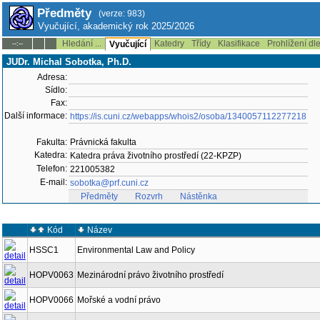
Předměty
(verze: 983)
Vyučující, akademický rok 2025/2026
Hledání ...
Katedry
Třídy
Klasifikace
Prohlížení dl
--:--
Vyučující
JUDr. Michal Sobotka, Ph.D.
Adresa:
Sídlo:
Fax:
Další informace:
https://is.cuni.cz/webapps/whois2/osoba/1340057112277218
Fakulta:
Právnická fakulta
Katedra:
Katedra práva životního prostředí (22-KPZP)
Telefon:
221005382
E-mail:
sobotka@prf.cuni.cz
Předměty
Rozvrh
Nástěnka
Kód
Název
HSSC1
Environmental Law and Policy
HOPV0063
Mezinárodní právo životního prostředí
HOPV0066
Mořské a vodní právo