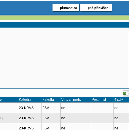
přihlásit se
jiné přihlášení
e
Katedra
Fakulta
Virtuál. mob.
Poč. míst
4EU+
23-KRVS
FSV
ne
ne
23-KRVS
FSV
ne
ne
T]
23-KRVS
FSV
ne
ne