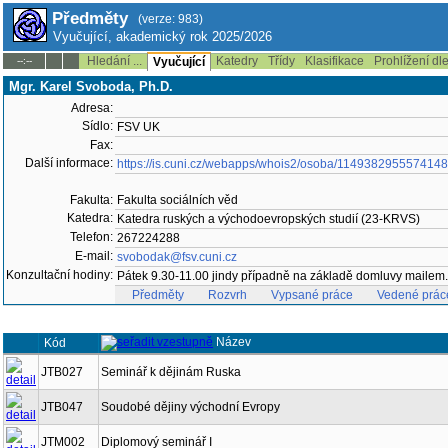
Předměty
(verze: 983)
Vyučující, akademický rok 2025/2026
Hledání ...
Katedry
Třídy
Klasifikace
Prohlížení dl
--:--
Vyučující
Mgr. Karel Svoboda, Ph.D.
Adresa:
Sídlo:
FSV UK
Fax:
Další informace:
https://is.cuni.cz/webapps/whois2/osoba/1149382955574148
Fakulta:
Fakulta sociálních věd
Katedra:
Katedra ruských a východoevropských studií (23-KRVS)
Telefon:
267224288
E-mail:
svobodak@fsv.cuni.cz
Konzultační hodiny:
Pátek 9.30-11.00 jindy případně na základě domluvy mailem.
Předměty
Rozvrh
Vypsané práce
Vedené prác
Název
Kód
JTB027
Seminář k dějinám Ruska
JTB047
Soudobé dějiny východní Evropy
JTM002
Diplomový seminář I