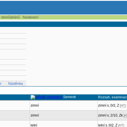
e oborů/plánů
Nastavení
e
Nástěnka
Semestr
Rozsah, examinac
zimní
zimní s.:0/2, Z
[HT]
zimní
zimní s.:2/10, Zk
[H
letní
letní s.:0/2, Z
[HT]