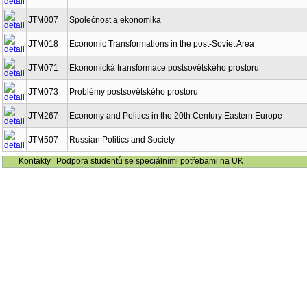
JTM007
Společnost a ekonomika
JTM018
Economic Transformations in the post-Soviet Area
JTM071
Ekonomická transformace postsovětského prostoru
JTM073
Problémy postsovětského prostoru
JTM267
Economy and Politics in the 20th Century Eastern Europe
JTM507
Russian Politics and Society
Kontakty
Podpora studentů se speciálními potřebami na UK