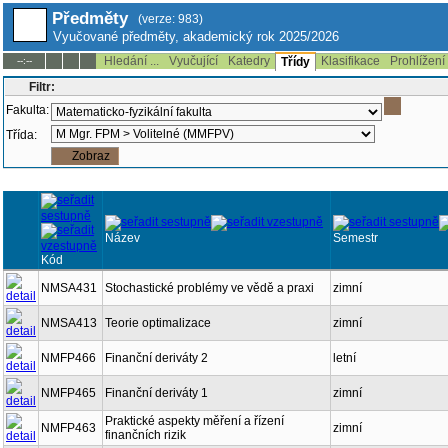
Předměty
(verze: 983)
Vyučované předměty, akademický rok 2025/2026
Hledání ...
Vyučující
Katedry
Klasifikace
Prohlížení
--:--
Třídy
Filtr:
Fakulta:
Třída:
Název
Semestr
Kód
NMSA431
Stochastické problémy ve vědě a praxi
zimní
NMSA413
Teorie optimalizace
zimní
NMFP466
Finanční deriváty 2
letní
NMFP465
Finanční deriváty 1
zimní
Praktické aspekty měření a řízení
NMFP463
zimní
finančních rizik