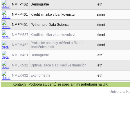
NMFP462
Demografie
letní
NMFP461
Kreditní riziko v bankovnictví
zimní
NMFP451
Python pro Data Science
zimní
NMFM537
Kreditní riziko v bankovnictví
zimní
Praktické aspekty měření a řízení
NMFM462
zimní
finančních rizik
NMFM461
Demografie
letní
NMEK532
Optimalizace s aplikací ve financích
letní
NMEK432
Ekonometrie
letní
Kontakty
Podpora studentů se speciálními potřebami na UK
Univerzita K