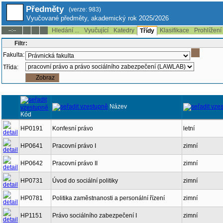
Předměty
(verze: 983)
Vyučované předměty, akademický rok 2025/2026
Hledání ...
Vyučující
Katedry
Klasifikace
Prohlížení
--:--
Třídy
Filtr:
Fakulta:
Třída:
Název
Kód
HP0191
Konfesní právo
letní
HP0641
Pracovní právo I
zimní
HP0642
Pracovní právo II
zimní
HP0731
Úvod do sociální politiky
zimní
HP0781
Politika zaměstnanosti a personální řízení
zimní
HP1151
Právo sociálního zabezpečení I
zimní