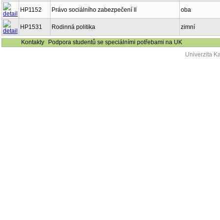
HP1152
Právo sociálního zabezpečení II
oba
HP1531
Rodinná politika
zimní
Kontakty
Podpora studentů se speciálními potřebami na UK
Univerzita K