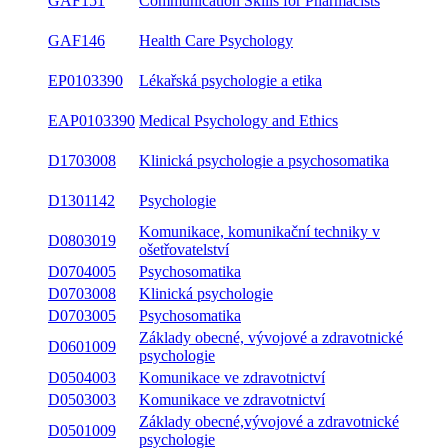
GAF151
Communication Skills for Pharmacists
GAF146
Health Care Psychology
EP0103390
Lékařská psychologie a etika
EAP0103390
Medical Psychology and Ethics
D1703008
Klinická psychologie a psychosomatika
D1301142
Psychologie
Komunikace, komunikační techniky v
D0803019
ošetřovatelství
D0704005
Psychosomatika
D0703008
Klinická psychologie
D0703005
Psychosomatika
Základy obecné, vývojové a zdravotnické
D0601009
psychologie
D0504003
Komunikace ve zdravotnictví
D0503003
Komunikace ve zdravotnictví
Základy obecné,vývojové a zdravotnické
D0501009
psychologie