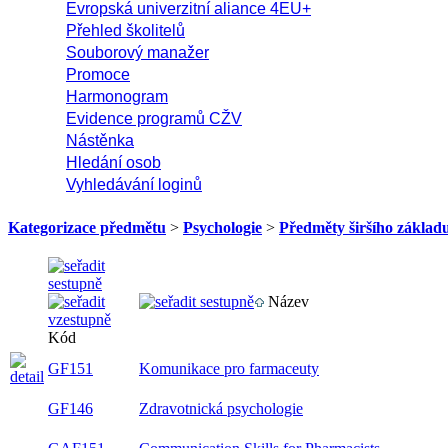
Evropská univerzitní aliance 4EU+
Přehled školitelů
Souborový manažer
Promoce
Harmonogram
Evidence programů CŽV
Nástěnka
Hledání osob
Vyhledávání loginů
Kategorizace předmětu
>
Psychologie
>
Předměty širšího základ
Název
Kód
GF151
Komunikace pro farmaceuty
GF146
Zdravotnická psychologie