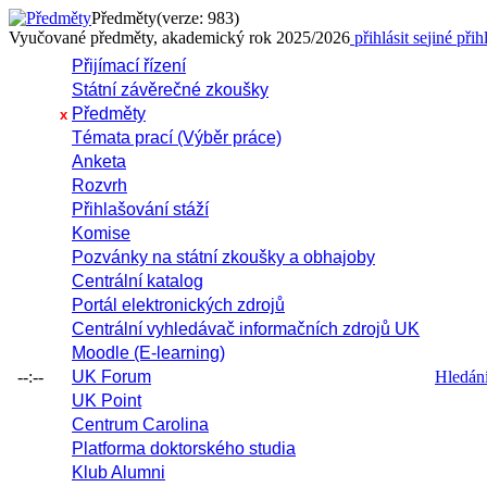
Předměty
(verze: 983)
Vyučované předměty, akademický rok 2025/2026
přihlásit se
jiné přih
Přijímací řízení
Státní závěrečné zkoušky
Předměty
x
Témata prací (Výběr práce)
Anketa
Rozvrh
Přihlašování stáží
Komise
Pozvánky na státní zkoušky a obhajoby
Centrální katalog
Portál elektronických zdrojů
Centrální vyhledávač informačních zdrojů UK
Moodle (E-learning)
--:--
UK Forum
Hledání 
UK Point
Centrum Carolina
Platforma doktorského studia
Klub Alumni