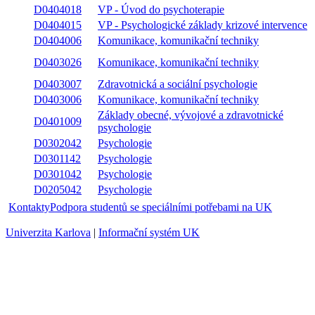
D0404018
VP - Úvod do psychoterapie
D0404015
VP - Psychologické základy krizové intervence
D0404006
Komunikace, komunikační techniky
D0403026
Komunikace, komunikační techniky
D0403007
Zdravotnická a sociální psychologie
D0403006
Komunikace, komunikační techniky
Základy obecné, vývojové a zdravotnické
D0401009
psychologie
D0302042
Psychologie
D0301142
Psychologie
D0301042
Psychologie
D0205042
Psychologie
Kontakty
Podpora studentů se speciálními potřebami na UK
Univerzita Karlova
|
Informační systém UK