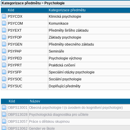
Kategorizace předmětu
>
Psychologie
Kód
Kategorizace předmětu
PSYCDX
Klinická psychologie
PSYCOM
Komunikace
PSYEXT
Předměty širšího základu
PSYFOP
Základy psychologie
PSYGEN
Předměty obecného základu
PSYPAP
Semináře
PSYPED
Psychologie výchovy
PSYPRT
Praktická cvičení
PSYSFP
Speciální otázky psychologie
PSYSOC
Sociální psychologie
PSYSUC
Doplňující předměty
Kód
Název
OBPS13001
Obecná psychologie I (s úvodem do kognitivní psychologie)
OBPS13028
Psychologická diagnostika pro učitele
OBPS13057
Práce s dětskou skupinou
OBPS13062
Gender ve škole