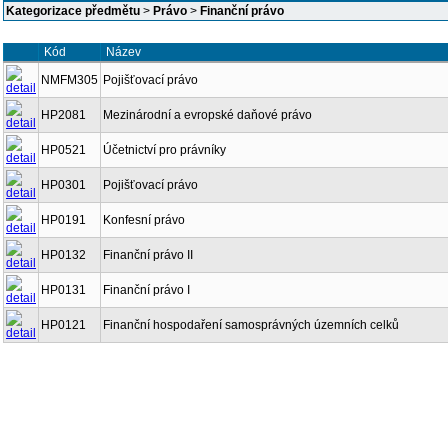
Kategorizace předmětu
>
Právo
>
Finanční právo
Kód
Název
NMFM305
Pojišťovací právo
HP2081
Mezinárodní a evropské daňové právo
HP0521
Účetnictví pro právníky
HP0301
Pojišťovací právo
HP0191
Konfesní právo
HP0132
Finanční právo II
HP0131
Finanční právo I
HP0121
Finanční hospodaření samosprávných územních celků