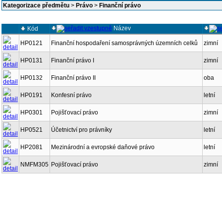
Kategorizace předmětu
>
Právo
>
Finanční právo
Název
Kód
HP0121
Finanční hospodaření samosprávných územních celků
zimní
HP0131
Finanční právo I
zimní
HP0132
Finanční právo II
oba
HP0191
Konfesní právo
letní
HP0301
Pojišťovací právo
zimní
HP0521
Účetnictví pro právníky
letní
HP2081
Mezinárodní a evropské daňové právo
letní
NMFM305
Pojišťovací právo
zimní