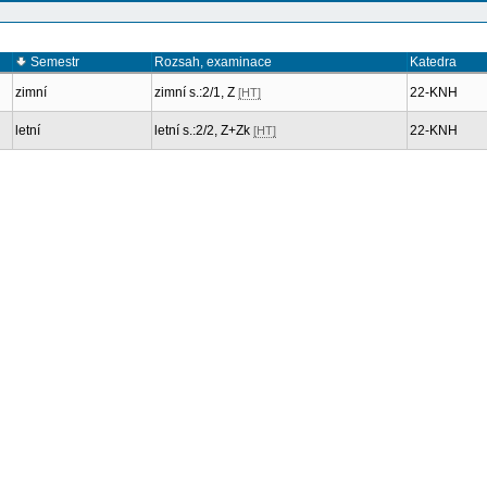
Semestr
Rozsah, examinace
Katedra
zimní
zimní s.:2/1, Z
22-KNH
[HT]
letní
letní s.:2/2, Z+Zk
22-KNH
[HT]