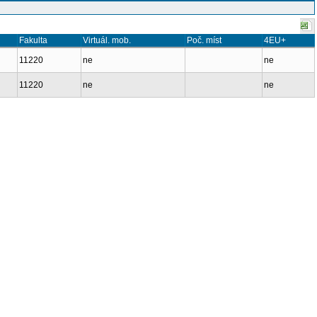
Fakulta
Virtuál. mob.
Poč. míst
4EU+
11220
ne
ne
11220
ne
ne