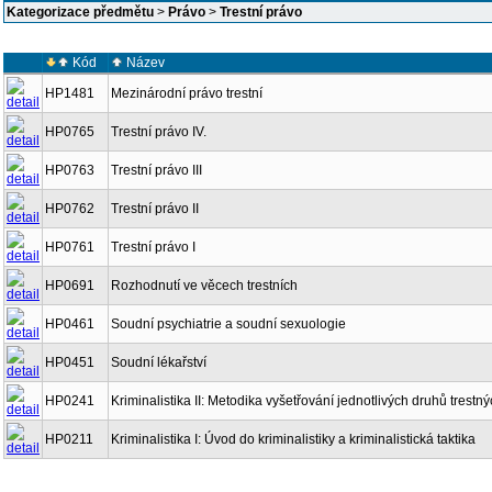
Kategorizace předmětu
>
Právo
>
Trestní právo
Kód
Název
HP1481
Mezinárodní právo trestní
HP0765
Trestní právo IV.
HP0763
Trestní právo III
HP0762
Trestní právo II
HP0761
Trestní právo I
HP0691
Rozhodnutí ve věcech trestních
HP0461
Soudní psychiatrie a soudní sexuologie
HP0451
Soudní lékařství
HP0241
Kriminalistika II: Metodika vyšetřování jednotlivých druhů trestn
HP0211
Kriminalistika I: Úvod do kriminalistiky a kriminalistická taktika