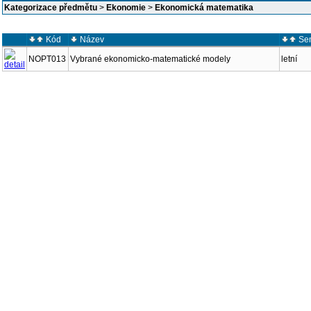
Kategorizace předmětu
>
Ekonomie
>
Ekonomická matematika
Kód
Název
Se
NOPT013
Vybrané ekonomicko-matematické modely
letní