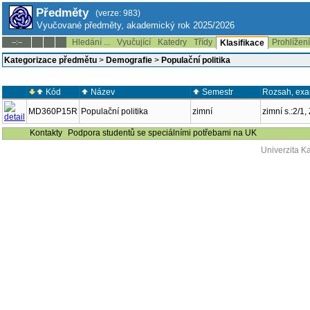
Předměty
(verze: 983)
Vyučované předměty, akademický rok 2025/2026
Hledání ...
Vyučující
Katedry
Třídy
Prohlížen
--:--
Klasifikace
Kategorizace předmětu
>
Demografie
>
Populační politika
Kód
Název
Semestr
Rozsah, ex
MD360P15R
Populační politika
zimní
zimní s.:2/1
Kontakty
Podpora studentů se speciálními potřebami na UK
Univerzita K