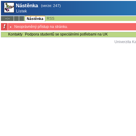
Nástěnka
(verze: 247)
Lístek
RSS
--:--
Nástěnka
Neoprávněný přístup na stránku.
Kontakty
Podpora studentů se speciálními potřebami na UK
Univerzita K