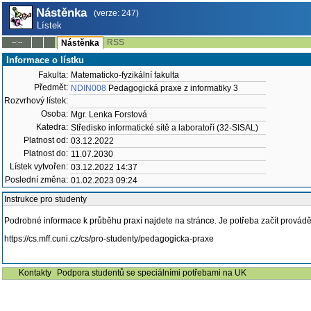
Nástěnka
(verze: 247)
Lístek
RSS
--:--
Nástěnka
Informace o lístku
Fakulta:
Matematicko-fyzikální fakulta
Předmět:
NDIN008
Pedagogická praxe z informatiky 3
Rozvrhový lístek:
Osoba:
Mgr. Lenka Forstová
Katedra:
Středisko informatické sítě a laboratoří (32-SISAL)
Platnost od:
03.12.2022
Platnost do:
11.07.2030
Lístek vytvořen:
03.12.2022 14:37
Poslední změna:
01.02.2023 09:24
Instrukce pro studenty
Podrobné informace k průběhu praxí najdete na stránce. Je potřeba začít provádět
https://cs.mff.cuni.cz/cs/pro-studenty/pedagogicka-praxe
Kontakty
Podpora studentů se speciálními potřebami na UK