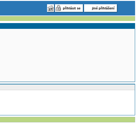
přihlásit se
jiné přihlášení