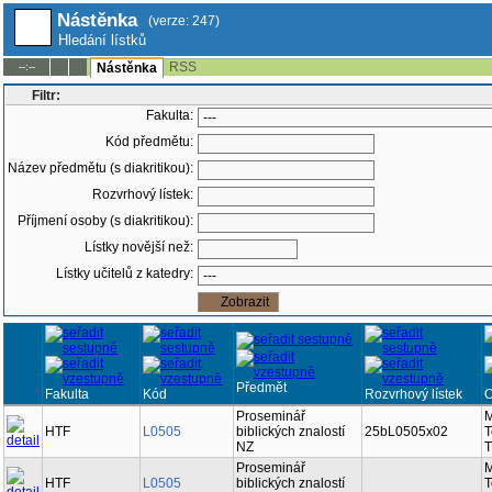
Nástěnka
(verze: 247)
Hledání lístků
RSS
--:--
Nástěnka
Filtr:
Fakulta:
Kód předmětu:
Název předmětu (s diakritikou):
Rozvrhový lístek:
Příjmení osoby (s diakritikou):
Lístky novější než:
Lístky učitelů z katedry:
Předmět
Fakulta
Kód
Rozvrhový lístek
Proseminář
M
HTF
L0505
biblických znalostí
25bL0505x02
T
NZ
T
Proseminář
M
HTF
L0505
biblických znalostí
T