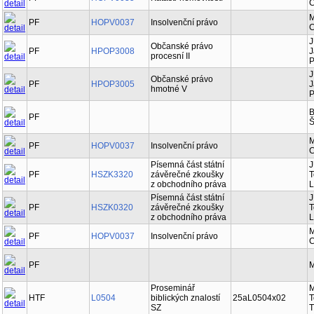
C
M
PF
HOPV0037
Insolvenční právo
C
J
Občanské právo
PF
HPOP3008
J
procesní II
P
J
Občanské právo
PF
HPOP3005
J
hmotné V
P
B
PF
Š
M
PF
HOPV0037
Insolvenční právo
C
Písemná část státní
J
PF
HSZK3320
závěrečné zkoušky
T
z obchodního práva
L
Písemná část státní
J
PF
HSZK0320
závěrečné zkoušky
T
z obchodního práva
L
M
PF
HOPV0037
Insolvenční právo
C
PF
M
Proseminář
M
HTF
L0504
biblických znalostí
25aL0504x02
T
SZ
T