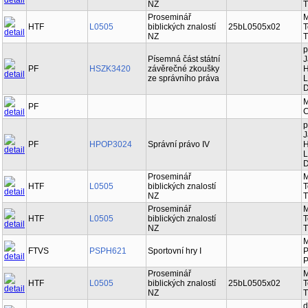
NZ
T
Proseminář
M
HTF
L0505
biblických znalostí
25bL0505x02
T
NZ
T
p
Písemná část státní
J
PF
HSZK3420
závěrečné zkoušky
H
ze správního práva
L
D
M
PF
C
p
J
PF
HPOP3024
Správní právo IV
H
L
D
Proseminář
M
HTF
L0505
biblických znalostí
T
NZ
T
Proseminář
M
HTF
L0505
biblických znalostí
T
NZ
T
M
FTVS
PSPH621
Sportovní hry I
P
P
Proseminář
M
HTF
L0505
biblických znalostí
25bL0505x02
T
NZ
T
d