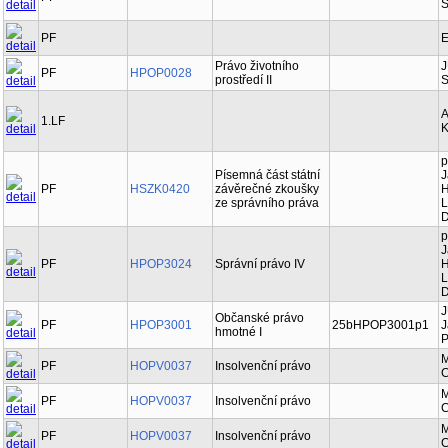
Š
PF
E
Právo životního
J
PF
HPOP0028
prostředí II
S
A
1.LF
K
p
Písemná část státní
J
PF
HSZK0420
závěrečné zkoušky
H
ze správního práva
L
D
p
J
PF
HPOP3024
Správní právo IV
H
L
D
J
Občanské právo
PF
HPOP3001
25bHPOP3001p1
J
hmotné I
P
M
PF
HOPV0037
Insolvenční právo
C
M
PF
HOPV0037
Insolvenční právo
C
M
PF
HOPV0037
Insolvenční právo
C