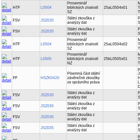
Proseminář
M
HTF
L0504
biblických znalostí
25aL0504x01
T
SZ
T
Státní zkouška z
P
FSV
JSZ035
analýzy dat
S
Státní zkouška z
P
FSV
JSZ035
analýzy dat
S
Proseminář
M
HTF
L0504
biblických znalostí
25aL0504x02
T
SZ
T
Proseminář
M
HTF
L0505
biblických znalostí
25bL0505x01
T
NZ
T
p
Písemná část státní
J
PF
HSZK0420
závěrečné zkoušky
H
ze správního práva
L
D
Státní zkouška z
P
FSV
JSZ035
analýzy dat
S
Státní zkouška z
P
FSV
JSZ035
analýzy dat
S
Státní zkouška z
P
FSV
JSZ035
analýzy dat
S
Státní zkouška z
P
FSV
JSZ035
analýzy dat
S
p