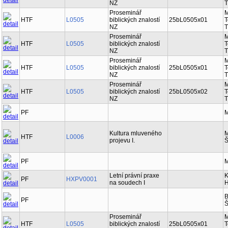
NZ
T
Proseminář
M
HTF
L0505
biblických znalostí
25bL0505x01
T
NZ
T
Proseminář
M
HTF
L0505
biblických znalostí
T
NZ
T
Proseminář
M
HTF
L0505
biblických znalostí
25bL0505x01
T
NZ
T
Proseminář
M
HTF
L0505
biblických znalostí
25bL0505x02
T
NZ
T
PF
M
Kultura mluveného
M
HTF
L0006
projevu I.
Š
PF
M
Letní právní praxe
K
PF
HXPV0001
na soudech I
H
B
PF
Š
Proseminář
M
HTF
L0505
biblických znalostí
25bL0505x01
T