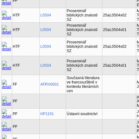
PF
P
E
Proseminář
M
HTF
L0504
biblických znalostí
25aL0504x02
T
SZ
T
Proseminář
M
HTF
L0504
biblických znalostí
25aL0504x01
T
SZ
T
Proseminář
M
HTF
L0504
biblických znalostí
25aL0504x02
T
SZ
T
Proseminář
M
HTF
L0504
biblických znalostí
25aL0504x01
T
SZ
T
Současná literatura
ve francouzštině v
M
FF
AFRV0001
kontextu literárních
J
cen
p
PF
A
M
J
PF
HP1191
Ústavní soudnictví
H
J
PF
M
P
M