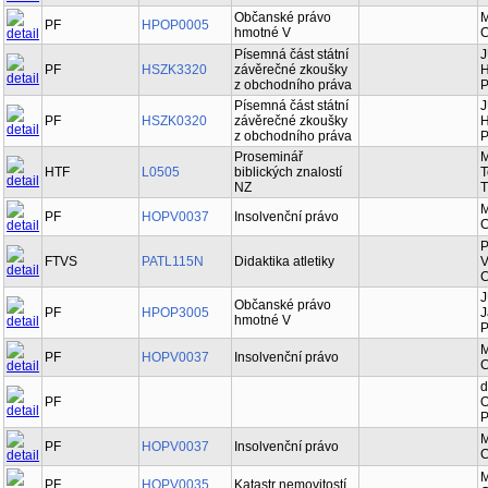
Občanské právo
M
PF
HPOP0005
hmotné V
C
Písemná část státní
J
PF
HSZK3320
závěrečné zkoušky
H
z obchodního práva
P
Písemná část státní
J
PF
HSZK0320
závěrečné zkoušky
H
z obchodního práva
P
Proseminář
M
HTF
L0505
biblických znalostí
T
NZ
T
M
PF
HOPV0037
Insolvenční právo
C
P
FTVS
PATL115N
Didaktika atletiky
V
C
J
Občanské právo
PF
HPOP3005
J
hmotné V
P
M
PF
HOPV0037
Insolvenční právo
C
d
PF
O
P
M
PF
HOPV0037
Insolvenční právo
C
M
PF
HOPV0035
Katastr nemovitostí