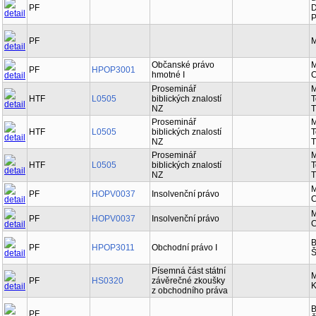
PF
D
P
PF
M
Občanské právo
M
PF
HPOP3001
hmotné I
C
Proseminář
M
HTF
L0505
biblických znalostí
T
NZ
T
Proseminář
M
HTF
L0505
biblických znalostí
T
NZ
T
Proseminář
M
HTF
L0505
biblických znalostí
T
NZ
T
M
PF
HOPV0037
Insolvenční právo
C
M
PF
HOPV0037
Insolvenční právo
C
B
PF
HPOP3011
Obchodní právo I
Š
Písemná část státní
M
PF
HS0320
závěrečné zkoušky
K
z obchodního práva
B
PF