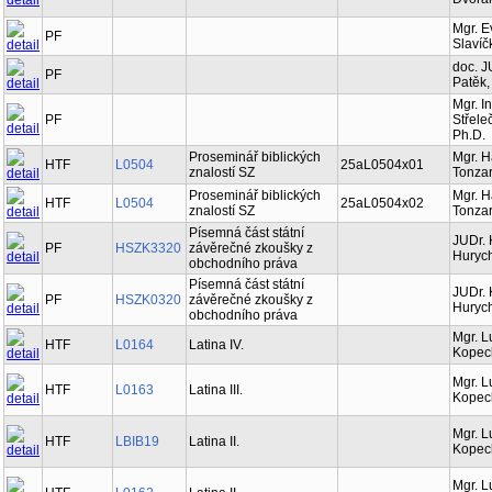
Mgr. E
PF
Slavíč
doc. J
PF
Patěk,
Mgr. I
PF
Střele
Ph.D.
Proseminář biblických
Mgr. 
HTF
L0504
25aL0504x01
znalostí SZ
Tonzar
Proseminář biblických
Mgr. 
HTF
L0504
25aL0504x02
znalostí SZ
Tonzar
Písemná část státní
JUDr. 
PF
HSZK3320
závěrečné zkoušky z
Hurych
obchodního práva
Písemná část státní
JUDr. 
PF
HSZK0320
závěrečné zkoušky z
Hurych
obchodního práva
Mgr. L
HTF
L0164
Latina IV.
Kopec
Mgr. L
HTF
L0163
Latina III.
Kopec
Mgr. L
HTF
LBIB19
Latina II.
Kopec
Mgr. L