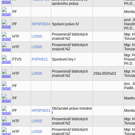
správního práva
Ph.D.,
PF
Monik
prof. 
PF
HPOP3024
Správní právo IV
Handrl
Ph.D.,
Proseminář biblických
Mgr. 
HTF
L0505
znalostí NZ
Tonzar
Proseminář biblických
Mgr. 
HTF
L0505
znalostí NZ
Tonzar
Mgr. P
FTVS
PSPH621
Sportovní hry I
Prave
Ph.D.
Proseminář biblických
Mgr. 
HTF
L0505
25bL0505x02
znalostí NZ
Tonzar
doc. J
PF
Patěk,
PF
Martin
Občanské právo hmotné
PF
HPOP3001
Monik
I
Proseminář biblických
Mgr. 
HTF
L0505
znalostí NZ
Tonzar
Proseminář biblických
Mgr. 
HTF
L0505
znalostí NZ
Tonzar