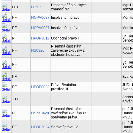
Proseminář biblických
Mgr. 
HTF
L0505
znalostí NZ
Tonzar
PF
HOPV0037
Insolvenční právo
Monik
PF
HOPV0037
Insolvenční právo
Monik
Bc. Te
PF
HPOP3011
Obchodní právo I
Šenol
Písemná část státní
Mgr. P
PF
HS0320
závěrečné zkoušky z
Kotáp
obchodního práva
Bc. Te
PF
Šenol
PF
Eva K
Právo životního
JUDr. 
PF
HPOP0028
prostředí II
Svobo
Andre
1.LF
Křivá
Písemná část státní
prof. 
PF
HSZK0420
závěrečné zkoušky ze
Handrl
správního práva
Ph.D.,
prof. 
PF
HPOP3024
Správní právo IV
Handrl
Ph.D.,