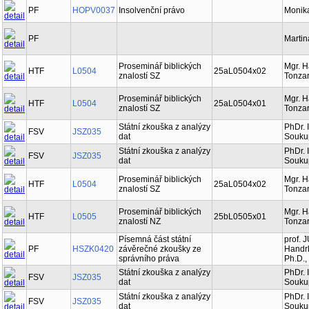
PF
HOPV0037
Insolvenční právo
Monik
PF
Martin
Proseminář biblických
Mgr. 
HTF
L0504
25aL0504x02
znalostí SZ
Tonzar
Proseminář biblických
Mgr. 
HTF
L0504
25aL0504x01
znalostí SZ
Tonzar
Státní zkouška z analýzy
PhDr. 
FSV
JSZ035
dat
Soukup
Státní zkouška z analýzy
PhDr. 
FSV
JSZ035
dat
Soukup
Proseminář biblických
Mgr. 
HTF
L0504
25aL0504x02
znalostí SZ
Tonzar
Proseminář biblických
Mgr. 
HTF
L0505
25bL0505x01
znalostí NZ
Tonzar
Písemná část státní
prof. 
PF
HSZK0420
závěrečné zkoušky ze
Handrl
správního práva
Ph.D.,
Státní zkouška z analýzy
PhDr. 
FSV
JSZ035
dat
Soukup
Státní zkouška z analýzy
PhDr. 
FSV
JSZ035
dat
Soukup