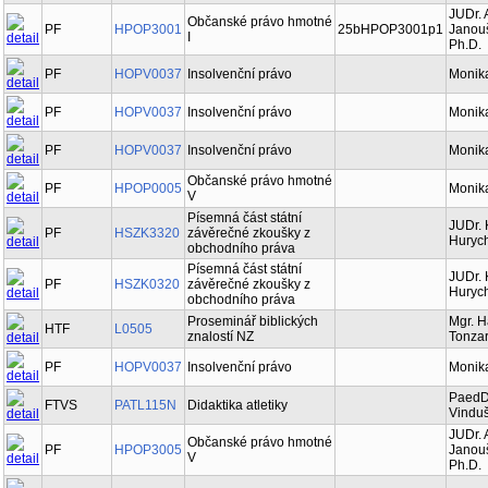
JUDr.
Občanské právo hmotné
PF
HPOP3001
25bHPOP3001p1
Janou
I
Ph.D.
PF
HOPV0037
Insolvenční právo
Monik
PF
HOPV0037
Insolvenční právo
Monik
PF
HOPV0037
Insolvenční právo
Monik
Občanské právo hmotné
PF
HPOP0005
Monik
V
Písemná část státní
JUDr. 
PF
HSZK3320
závěrečné zkoušky z
Hurych
obchodního práva
Písemná část státní
JUDr. 
PF
HSZK0320
závěrečné zkoušky z
Hurych
obchodního práva
Proseminář biblických
Mgr. 
HTF
L0505
znalostí NZ
Tonzar
PF
HOPV0037
Insolvenční právo
Monik
PaedDr
FTVS
PATL115N
Didaktika atletiky
Vinduš
JUDr.
Občanské právo hmotné
PF
HPOP3005
Janou
V
Ph.D.