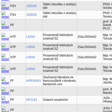
Státní zkouška z analýzy
PhDr. 
FSV
JSZ035
dat
Soukup
Státní zkouška z analýzy
PhDr. 
FSV
JSZ035
dat
Soukup
prof. 
PF
David 
Ph.D.
Proseminář biblických
Mgr. 
HTF
L0504
25aL0504x02
znalostí SZ
Tonzar
Proseminář biblických
Mgr. 
HTF
L0504
25aL0504x01
znalostí SZ
Tonzar
Proseminář biblických
Mgr. 
HTF
L0504
25aL0504x02
znalostí SZ
Tonzar
Proseminář biblických
Mgr. 
HTF
L0504
25aL0504x01
znalostí SZ
Tonzar
Současná literatura ve
Mgr. M
FF
AFRV0001
francouzštině v kontextu
Janišo
literárních cen
prof. 
PF
Macko
JUDr. J
PF
HP1191
Ústavní soudnictví
Hřebej
JUDr. 
PF
Dvořák