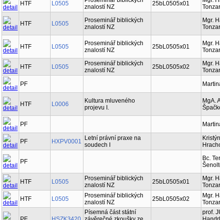
Proseminář biblických
Mgr. 
HTF
L0505
25bL0505x01
znalostí NZ
Tonzar
Proseminář biblických
Mgr. 
HTF
L0505
znalostí NZ
Tonzar
Proseminář biblických
Mgr. 
HTF
L0505
25bL0505x01
znalostí NZ
Tonzar
Proseminář biblických
Mgr. 
HTF
L0505
25bL0505x02
znalostí NZ
Tonzar
PF
Martin
Kultura mluveného
MgA. 
HTF
L0006
projevu I.
Špačk
PF
Martin
Letní právní praxe na
Kristý
PF
HXPV0001
soudech I
Hrach
Bc. Te
PF
Šenol
Proseminář biblických
Mgr. 
HTF
L0505
25bL0505x01
znalostí NZ
Tonzar
Proseminář biblických
Mgr. 
HTF
L0505
25bL0505x02
znalostí NZ
Tonzar
Písemná část státní
prof. 
PF
HSZK3420
závěrečné zkoušky ze
Handrl