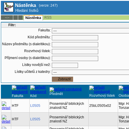
Nástěnka
(verze: 247)
Hledání lístků
RSS
--:--
Nástěnka
Filtr:
Fakulta:
Kód předmětu:
Název předmětu (s diakritikou):
Rozvrhový lístek:
Příjmení osoby (s diakritikou):
Lístky novější než:
Lístky učitelů z katedry:
Předmět
Rozvrhový lístek
Osoba
Fakulta
Kód
Proseminář biblických
Mgr. 
HTF
L0505
25bL0505x02
znalostí NZ
Tonzar
Proseminář biblických
Mgr. 
HTF
L0505
znalostí NZ
Tonzar