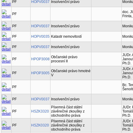
PF
HOPV0037
Insolvenční právo
Monik
doc. J
PF
Frinta
PF
HOPV0037
Insolvenční právo
Monik
PF
HOPV0035
Katastr nemovitostí
Monik
PF
HOPV0037
Insolvenční právo
Monik
JUDr.
Občanské právo
PF
HPOP3008
Janou
procesní II
Ph.D.
JUDr.
Občanské právo hmotné
PF
HPOP3005
Janou
V
Ph.D.
Bc. Te
PF
Šenol
PF
HOPV0037
Insolvenční právo
Monik
Písemná část státní
JUDr. 
PF
HSZK3320
závěrečné zkoušky z
Tomáše
obchodního práva
Ph.D.
Písemná část státní
JUDr. 
PF
HSZK0320
závěrečné zkoušky z
Tomáše
obchodního práva
Ph.D.