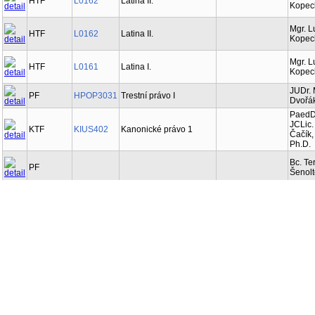
HTF
L0162
Latina II.
Kopec
Mgr. L
HTF
L0162
Latina II.
Kopec
Mgr. L
HTF
L0161
Latina I.
Kopec
JUDr. 
PF
HPOP3031
Trestní právo I
Dvořák
PaedDr
JCLic.
KTF
KIUS402
Kanonické právo 1
Čačík,
Ph.D.
Bc. Te
PF
Šenol
PF
Eva K
Mgr. I
PF
Střele
Ph.D.
PF
Eva K
Bc. Te
PF
Šenol
Písemná část státní
Bc. Ka