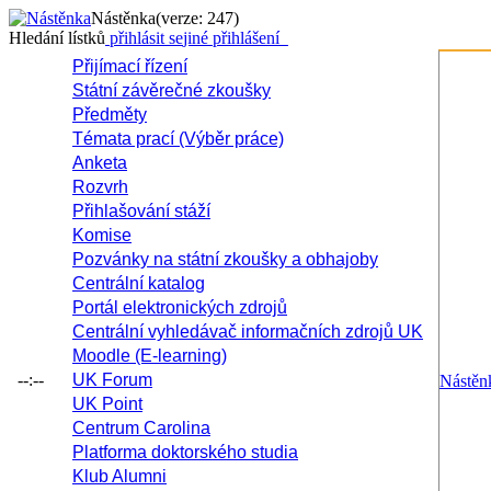
Nástěnka
(verze: 247)
Hledání lístků
přihlásit se
jiné přihlášení
Přijímací řízení
Státní závěrečné zkoušky
Předměty
Témata prací (Výběr práce)
Anketa
Rozvrh
Přihlašování stáží
Komise
Pozvánky na státní zkoušky a obhajoby
Centrální katalog
Portál elektronických zdrojů
Centrální vyhledávač informačních zdrojů UK
Moodle (E-learning)
--:--
UK Forum
Nástěn
UK Point
Centrum Carolina
Platforma doktorského studia
Klub Alumni