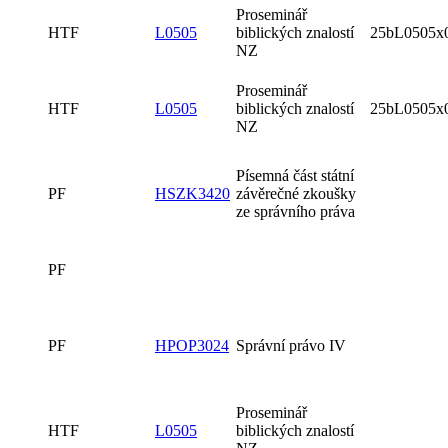
Proseminář
HTF
L0505
biblických znalostí
25bL0505x
NZ
Proseminář
HTF
L0505
biblických znalostí
25bL0505x
NZ
Písemná část státní
PF
HSZK3420
závěrečné zkoušky
ze správního práva
PF
PF
HPOP3024
Správní právo IV
Proseminář
HTF
L0505
biblických znalostí