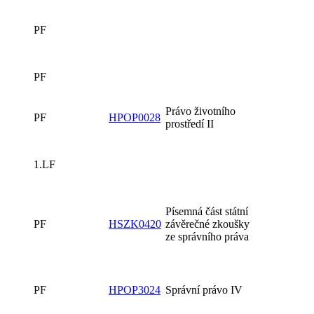
PF
PF
Právo životního
PF
HPOP0028
prostředí II
1.LF
Písemná část státní
PF
HSZK0420
závěrečné zkoušky
ze správního práva
PF
HPOP3024
Správní právo IV