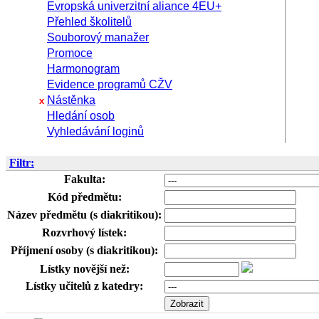
Evropská univerzitní aliance 4EU+
Přehled školitelů
Souborový manažer
Promoce
Harmonogram
Evidence programů CŽV
Nástěnka
x
Hledání osob
Vyhledávání loginů
Filtr:
Fakulta:
Kód předmětu:
Název předmětu (s diakritikou):
Rozvrhový lístek:
Příjmení osoby (s diakritikou):
Lístky novější než:
Lístky učitelů z katedry: