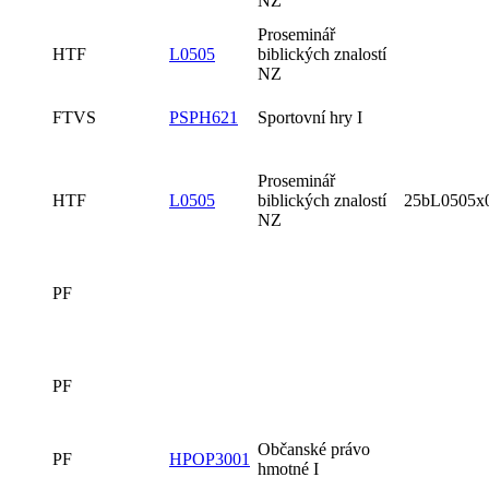
NZ
Proseminář
HTF
L0505
biblických znalostí
NZ
FTVS
PSPH621
Sportovní hry I
Proseminář
HTF
L0505
biblických znalostí
25bL0505x
NZ
PF
PF
Občanské právo
PF
HPOP3001
hmotné I