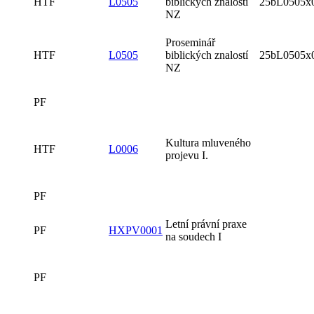
HTF
L0505
biblických znalostí
25bL0505x
NZ
Proseminář
HTF
L0505
biblických znalostí
25bL0505x
NZ
PF
Kultura mluveného
HTF
L0006
projevu I.
PF
Letní právní praxe
PF
HXPV0001
na soudech I
PF